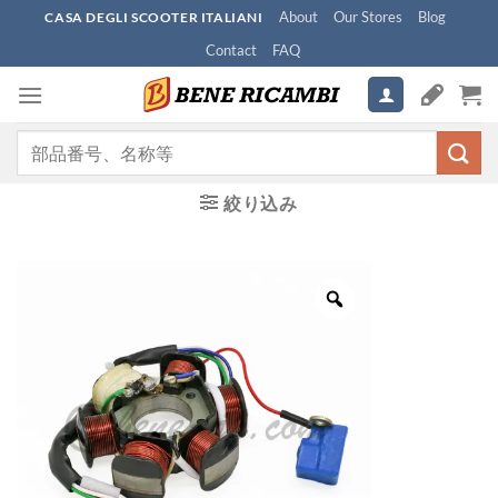
Skip
About
Our Stores
Blog
CASA DEGLI SCOOTER ITALIANI
to
Contact
FAQ
content
検
索
対
絞り込み
象: