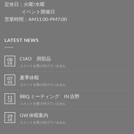
定休日；火曜/水曜
イベント開催日
営業時間；AM11:00-PM7:00
LATEST NEWS
CIAO 用部品
08
8月
CIAO
コメントを受け付けていません
用
部
夏季休暇
07
品
8月
夏
コメントを受け付けていません
は
季
休
BBQ ミーティング IN 吉野
11
暇
5月
BBQ
コメントを受け付けていません
は
ミ
ー
GW 休暇案内
29
テ
4月
GW
コメントを受け付けていません
ィ
休
ン
暇
グ