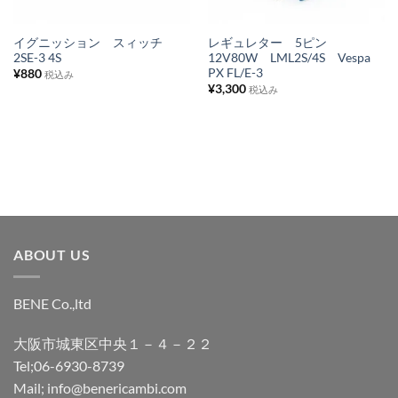
リ
リ
ス
ス
イグニッション スィッチ
レギュレター 5ピン
2SE-3 4S
12V80W LML2S/4S Vespa
ト
ト
PX FL/E-3
¥
880
税込み
に
に
¥
3,300
税込み
追
追
加
加
ABOUT US
BENE Co.,ltd
大阪市城東区中央１－４－２２
Tel;06-6930-8739
Mail; info@benericambi.com