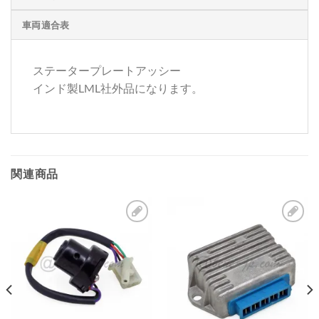
車両適合表
ステータープレートアッシー
インド製LML社外品になります。
関連商品
お
お
気
気
に
に
入
入
り
り