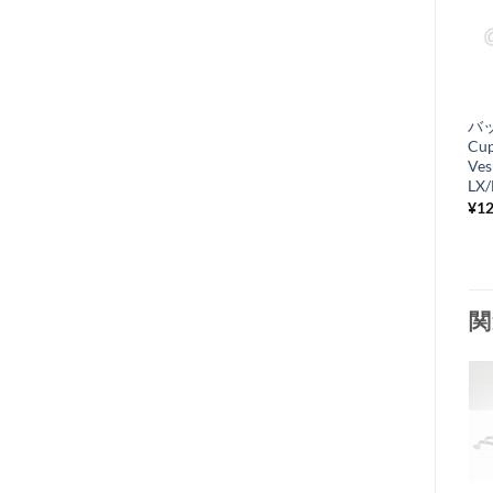
バ
Cu
Ves
LX/
¥
12
関
お
気
+
に