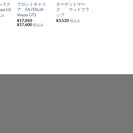
インスク
フロントキャリ
ターゲットマー
リアキャリア メ
入
入
入
a LX
ア FA ITALIA
ク マッドフラ
ッキ FACO
り
り
り
Vespa GTS
ップ
Vespa
込み
Primavera(AT),
¥
17,050
–
¥
3,520
税込み
リ
リ
リ
¥
17,600
Sprint
税込み
ス
ス
ス
¥
17,600
税込み
ト
ト
ト
に
に
に
追
追
追
加
加
加