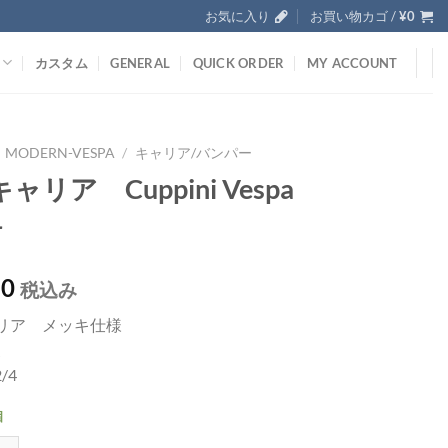
お気に入り
お買い物カゴ /
¥
0
カスタム
GENERAL
QUICK ORDER
MY ACCOUNT
MODERN-VESPA
/
キャリア/バンパー
ャリア Cuppini Vespa
4
50
税込み
リア メッキ仕様
製
2/4
個
Cuppini Vespa ET2/4個