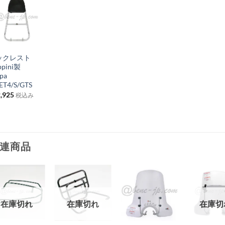
お
気
+
に
ックレスト
入
ppini製
り
pa
ET4/S/GTS
リ
,925
税込み
ス
ト
に
追
連商品
加
お
お
お
お
在庫切れ
在庫切れ
在庫切
気
気
気
気
+
+
+
+
に
に
に
に