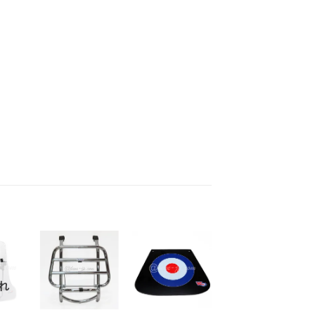
お
お
お
れ
在庫切れ
気
気
気
+
+
+
に
に
に