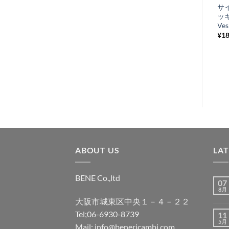
フロントキャリア
サ
入
Vespa LX/S
ッ
り
Ves
¥
17,050
–
¥
17,600
税込み
¥
18
リ
ス
ト
に
追
加
ABOUT US
LA
BENE Co.,ltd
07
8月
大阪市城東区中央１－４－２２
Tel;06-6930-8739
11
5月
Mail; info@benericambi.com