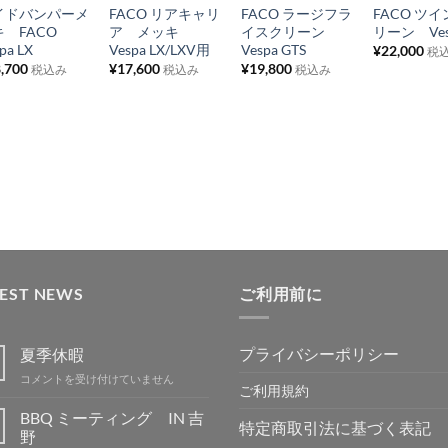
イドバンパーメ
FACO リアキャリ
FACO ラージフラ
FACO ツ
入
入
入
入
キ FACO
ア メッキ
イスクリーン
リーン Vesp
り
り
り
り
pa LX
Vespa LX/LXV用
Vespa GTS
¥
22,000
税
,700
¥
17,600
¥
19,800
税込み
税込み
税込み
リ
リ
リ
リ
ス
ス
ス
ス
ト
ト
ト
ト
に
に
に
に
追
追
追
追
加
加
加
加
TEST NEWS
ご利用前に
プライバシーポリシー
夏季休暇
夏
コメントを受け付けていません
ご利用規約
季
休
BBQ ミーティング IN 吉
特定商取引法に基づく表記
暇
野
は