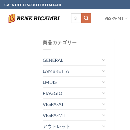
Skip
CASA DEGLI SCOOTER ITALIANI
to
検
content
VESPA-MT
索
対
象:
商品カテゴリー
GENERAL
LAMBRETTA
LML4S
PIAGGIO
VESPA-AT
VESPA-MT
アウトレット