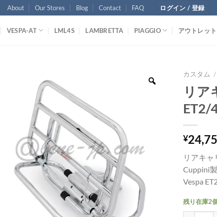
About
Our Stores
Blog
Contact
FAQ
ログイン / 登録
VESPA-AT
LML4S
LAMBRETTA
PIAGGIO
アウトレット
カスタム
/
リアキ
ET2/
24,7
¥
リアキャ
Cuppini
Vespa ET
残り在庫2
リアキャリア 