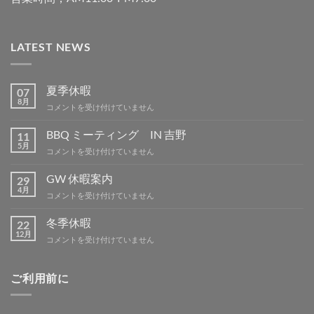
LATEST NEWS
夏季休暇
07
8月
夏
コメントを受け付けていません
季
休
BBQ ミーティング IN 吉野
11
暇
5月
BBQ
コメントを受け付けていません
は
ミ
ー
GW 休暇案内
29
テ
4月
GW
コメントを受け付けていません
ィ
休
ン
暇
冬季休暇
グ
22
案
12月
IN
冬
コメントを受け付けていません
内
吉
季
は
野
休
は
暇
ご利用前に
は