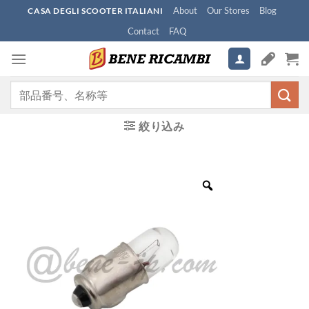
Skip
About
Our Stores
Blog
CASA DEGLI SCOOTER ITALIANI
to
Contact
FAQ
content
検
索
対
絞り込み
象: