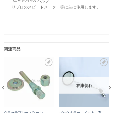
BA7S 6V1.5W バルブ
リプロのスピードメーター等に主に使用します。
関連商品
お
お
気
気
に
に
在庫切れ
入
入
り
り
リ
リ
ス
ス
クラッチプレートツール
バックミラー メッキ 左