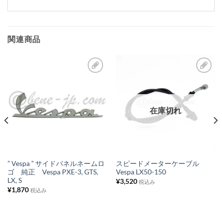
関連商品
お
お
気
気
に
に
在庫切れ
入
入
り
り
リ
リ
ス
ス
” Vespa ” サイドパネルネームロ
スピードメーターケーブル
ゴ 純正 Vespa PXE-3, GTS,
Vespa LX50-150
ト
ト
LX, S
¥
3,520
税込み
に
に
¥
1,870
税込み
追
追
加
加