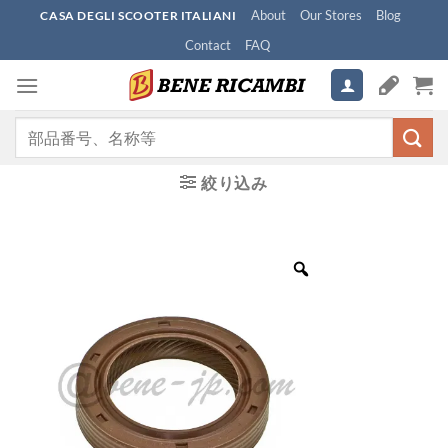
Skip
About
Our Stores
Blog
CASA DEGLI SCOOTER ITALIANI
to
Contact
FAQ
content
検
索
対
絞り込み
象: