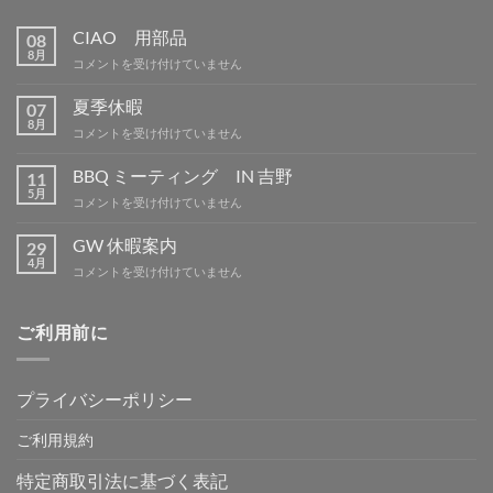
CIAO 用部品
08
8月
CIAO
コメントを受け付けていません
用
部
夏季休暇
07
品
8月
夏
コメントを受け付けていません
は
季
休
BBQ ミーティング IN 吉野
11
暇
5月
BBQ
コメントを受け付けていません
は
ミ
ー
GW 休暇案内
29
テ
4月
GW
コメントを受け付けていません
ィ
休
ン
暇
グ
案
ご利用前に
IN
内
吉
は
野
は
プライバシーポリシー
ご利用規約
特定商取引法に基づく表記