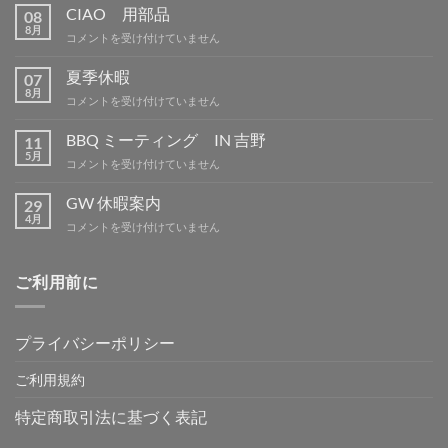
CIAO 用部品
08
8月
CIAO
コメントを受け付けていません
用
部
夏季休暇
07
品
8月
夏
コメントを受け付けていません
は
季
休
BBQ ミーティング IN 吉野
11
暇
5月
BBQ
コメントを受け付けていません
は
ミ
ー
GW 休暇案内
29
テ
4月
GW
コメントを受け付けていません
ィ
休
ン
暇
グ
案
ご利用前に
IN
内
吉
は
野
は
プライバシーポリシー
ご利用規約
特定商取引法に基づく表記