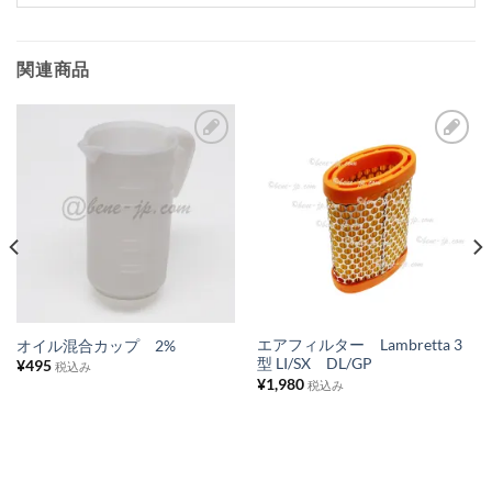
関連商品
お
お
気
気
に
に
入
入
り
り
リ
リ
ス
ス
エアフィルター Lambretta 3
オイル混合カップ 2%
型 LI/SX DL/GP
¥
495
ト
ト
税込み
¥
1,980
税込み
に
に
追
追
加
加