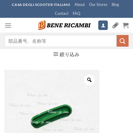
Skip
About
Our Stores
Blog
CASA DEGLI SCOOTER ITALIANI
to
Contact
FAQ
content
検
索
対
絞り込み
象: