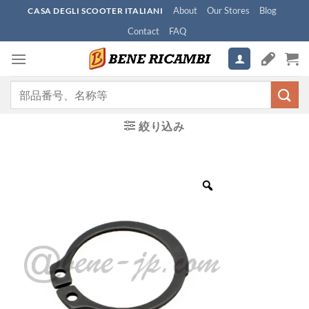
Skip
About
Our Stores
Blog
CASA DEGLI SCOOTER ITALIANI
to
Contact
FAQ
content
検
索
対
絞り込み
象: