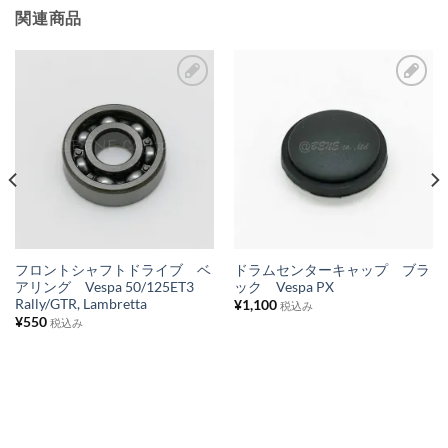
関連商品
お
お
気
気
に
に
入
入
り
り
リ
リ
ス
ス
フロントシャフトドライブ ベ
ドラムセンターキャップ ブラ
アリング Vespa 50/125ET3
ック Vespa PX
ト
ト
Rally/GTR, Lambretta
¥
1,100
税込み
に
に
¥
550
税込み
追
追
加
加