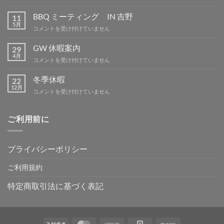
季
休
BBQ ミーティング IN 吉野
11
暇
5月
BBQ
コメントを受け付けていません
は
ミ
ー
GW 休暇案内
29
テ
4月
GW
コメントを受け付けていません
ィ
休
ン
暇
冬季休暇
グ
22
案
12月
IN
冬
コメントを受け付けていません
内
吉
季
は
野
休
は
暇
ご利用前に
は
プライバシーポリシー
ご利用規約
特定商取引法に基づく表記