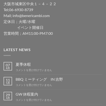
大阪市城東区中央１－４－２２
Tel;06-6930-8739
Mail; info@benericambi.com
定休日；火曜/水曜
イベント開催日
営業時間；AM11:00-PM7:00
LATEST NEWS
夏季休暇
07
8月
夏
コメントを受け付けていません
季
休
BBQ ミーティング IN 吉野
11
暇
5月
BBQ
コメントを受け付けていません
は
ミ
ー
GW 休暇案内
29
テ
4月
GW
コメントを受け付けていません
ィ
休
ン