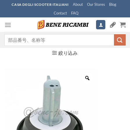
Skip
About
Our Stores
Blog
CASA DEGLI SCOOTER ITALIANI
to
Contact
FAQ
content
検
索
対
絞り込み
象: