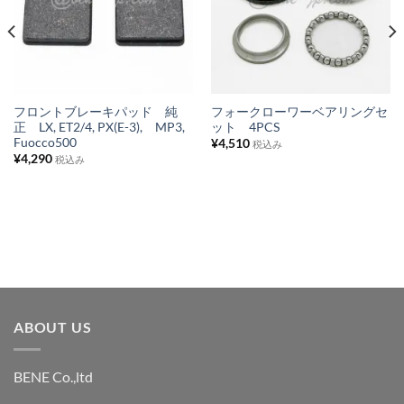
に
に
入
入
り
り
リ
リ
ス
ス
フロントブレーキパッド 純
フォークローワーベアリングセ
正 LX, ET2/4, PX(E-3), MP3,
ット 4PCS
ト
ト
Fuocco500
¥
4,510
税込み
に
に
¥
4,290
税込み
追
追
加
加
ABOUT US
BENE Co.,ltd