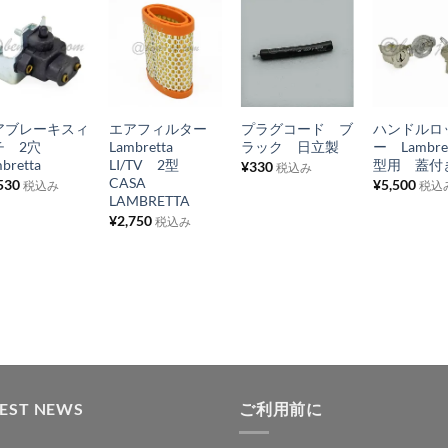
お
お
お
お
気
気
気
気
+
+
+
+
に
に
に
に
アブレーキスィ
エアフィルター
プラグコード ブ
ハンドルロ
入
入
入
入
チ 2穴
Lambretta
ラック 日立製
ー Lambret
り
り
り
り
bretta
LI/TV 2型
型用 蓋付
¥
330
税込み
CASA
530
¥
5,500
税込み
税込
リ
リ
リ
リ
LAMBRETTA
ス
ス
ス
ス
¥
2,750
税込み
ト
ト
ト
ト
に
に
に
に
追
追
追
追
加
加
加
加
TEST NEWS
ご利用前に