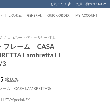
お気に入り
お買い物カゴ /
¥
0
カスタム
GENERAL
QUICK ORDER
MY ACCOUNT
TA
/
ロゴ/シート/アクセサリー/工具
トフレーム CASA
RETTA Lambretta LI
/3
75
税込み
ーム CASA LAMBRETTA製
 LI/TV/Special/SX