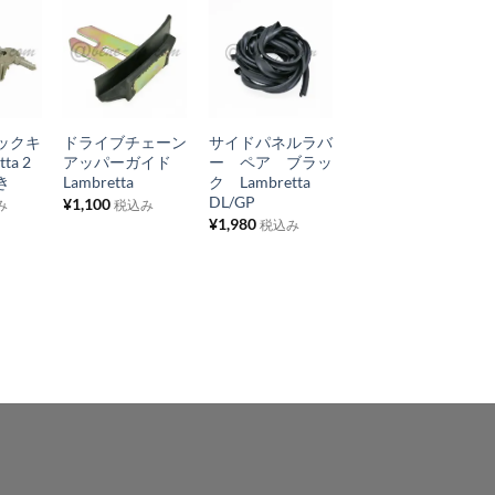
お
お
お
気
気
気
+
+
+
に
に
に
ックキ
ドライブチェーン
サイドパネルラバ
6VBA20Dハロゲ
入
入
入
ta 2
アッパーガイド
ー ペア ブラッ
ンバルブ
り
り
り
き
Lambretta
ク Lambretta
¥
550
税込み
DL/GP
¥
1,100
み
税込み
リ
リ
リ
¥
1,980
税込み
ス
ス
ス
ト
ト
ト
に
に
に
追
追
追
加
加
加