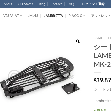
About
Our Stores
Blog
Contact
FAQ
ログイン / 登録
VESPA-AT
LML4S
LAMBRETTA
PIAGGIO
アウトレット
LAMBRET
シー
LAMB
MK-2
39,8
¥
シートフレ
Lambretta
在庫あり