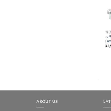
お
気
+
に
オイル混合カッ
リ
入
プ 2%
ッ
り
Lam
¥
495
税込み
¥
2,
リ
ス
ト
に
追
加
ABOUT US
LA