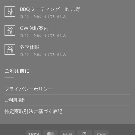
季
休
BBQ ミーティング IN 吉野
11
暇
5月
BBQ
コメントを受け付けていません
は
ミ
ー
GW 休暇案内
29
テ
4月
GW
コメントを受け付けていません
ィ
休
ン
暇
冬季休暇
グ
22
案
12月
IN
冬
コメントを受け付けていません
内
吉
季
は
野
休
は
暇
ご利用前に
は
プライバシーポリシー
ご利用規約
特定商取引法に基づく表記