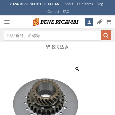
Skip
About
Our Stores
Blog
CASA DEGLI SCOOTER ITALIANI
to
Contact
FAQ
content
検
索
対
絞り込み
象: