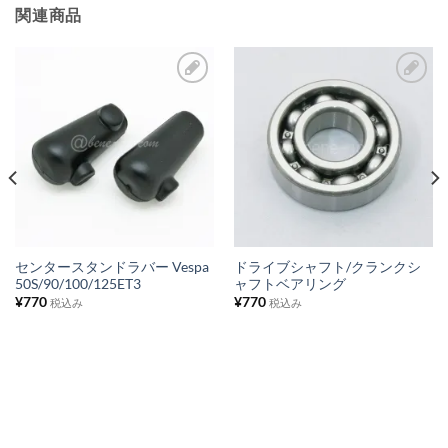
関連商品
お
お
気
気
に
に
入
入
り
り
リ
リ
ス
ス
センタースタンドラバー Vespa
ドライブシャフト/クランクシ
50S/90/100/125ET3
ャフトベアリング
ト
ト
¥
770
¥
770
税込み
税込み
に
に
追
追
加
加