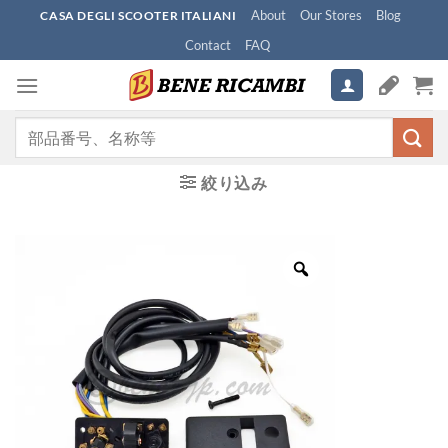
Skip
About
Our Stores
Blog
CASA DEGLI SCOOTER ITALIANI
to
Contact
FAQ
content
検
索
対
絞り込み
象: