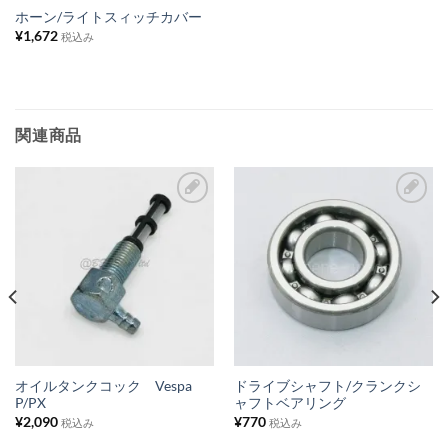
ス
ホーン/ライトスィッチカバー
¥
1,672
ト
税込み
に
追
加
関連商品
お
お
気
気
に
に
入
入
り
り
リ
リ
ス
ス
オイルタンクコック Vespa
ドライブシャフト/クランクシ
P/PX
ャフトベアリング
ト
ト
¥
2,090
¥
770
税込み
税込み
に
に