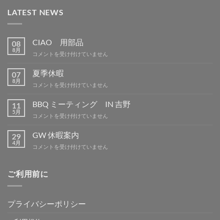
LATEST NEWS
CIAO 用部品
08
8月
CIAO
コメントを受け付けていません
用
部
夏季休暇
07
品
8月
夏
コメントを受け付けていません
は
季
休
BBQ ミーティング IN 吉野
11
暇
5月
BBQ
コメントを受け付けていません
は
ミ
ー
GW 休暇案内
29
テ
4月
GW
コメントを受け付けていません
ィ
休
ン
暇
グ
案
ご利用前に
IN
内
吉
は
野
は
プライバシーポリシー