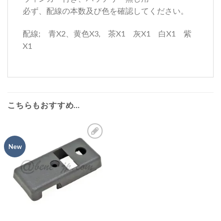
必ず、配線の本数及び色を確認してください。
配線; 青X2、黄色X3, 茶X1 灰X1 白X1 紫
X1
こちらもおすすめ…
New
お
気
に
入
り
リ