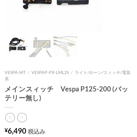
VESPA-MT
/
VESPAP-PX-LML2S
/
ライト/ホーン/スィッチ/電装
系
メインスィッチ Vespa P125-200 (バッ
テリー無し)
6,490
¥
税込み