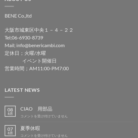
BENE Co.,ltd
大阪市城東区中央１－４－２２
Tel;06-6930-8739
Mail; info@benericambi.com
定休日；火曜/水曜
イベント開催日
営業時間；AM11:00-PM7:00
LATEST NEWS
CIAO 用部品
08
8月
CIAO
コメントを受け付けていません
用
部
夏季休暇
07
品
8月
夏
コメントを受け付けていません
は