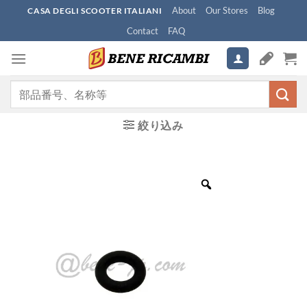
Skip
About
Our Stores
Blog
CASA DEGLI SCOOTER ITALIANI
to
Contact
FAQ
content
検
索
対
絞り込み
象: