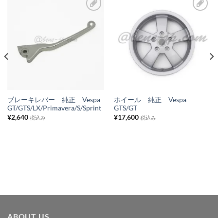
お
お
気
気
に
に
入
入
り
り
リ
リ
ス
ス
ブレーキレバー 純正 Vespa
ホイール 純正 Vespa
GT/GTS/LX/Primavera/S/Sprint
GTS/GT
ト
ト
¥
2,640
¥
17,600
税込み
税込み
に
に
追
追
加
加
ABOUT US