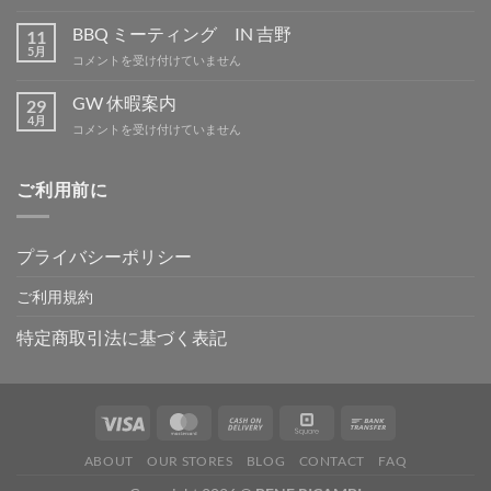
季
休
BBQ ミーティング IN 吉野
11
暇
5月
BBQ
コメントを受け付けていません
は
ミ
ー
GW 休暇案内
29
テ
4月
GW
コメントを受け付けていません
ィ
休
ン
暇
グ
案
ご利用前に
IN
内
吉
は
野
は
プライバシーポリシー
ご利用規約
特定商取引法に基づく表記
ABOUT
OUR STORES
BLOG
CONTACT
FAQ