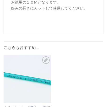
お徳用の１０Mとなります。
好みの長さにカットして使用してください。
こちらもおすすめ…
お
気
に
入
り
リ
ス