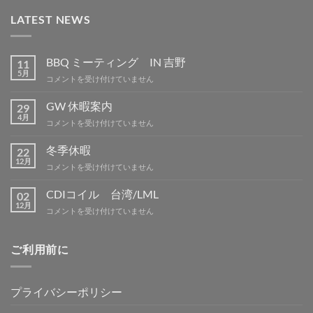
LATEST NEWS
BBQ ミーティング IN 吉野
11
5月
BBQ
コメントを受け付けていません
ミ
ー
GW 休暇案内
29
テ
4月
GW
コメントを受け付けていません
ィ
休
ン
暇
冬季休暇
グ
22
案
12月
IN
冬
コメントを受け付けていません
内
吉
季
は
野
休
CDIコイル 台湾/LML
02
は
暇
12月
CDI
コメントを受け付けていません
は
コ
イ
ル
ご利用前に
台
湾/LML
は
プライバシーポリシー