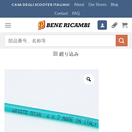
Skip
About
Our Stores
Blog
CASA DEGLI SCOOTER ITALIANI
to
Contact
FAQ
content
検
索
対
絞り込み
象: