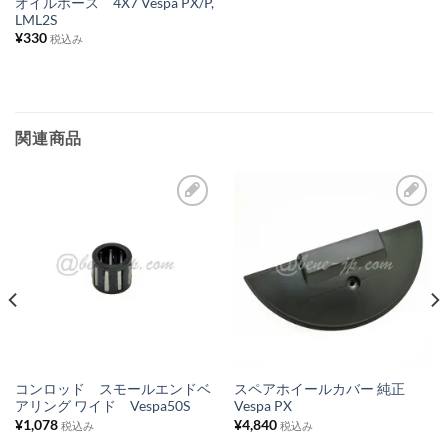
オイルホース 4X7 Vespa PX/P,
LML2S
ト
¥
330
税込み
に
追
加
関連商品
お
お
気
気
に
に
入
入
り
り
リ
リ
ス
ス
コンロッド スモールエンドベ
スペアホイールカバー 純正
アリング ワイド Vespa50S
Vespa PX
ト
ト
¥
1,078
¥
4,840
税込み
税込み
に
に