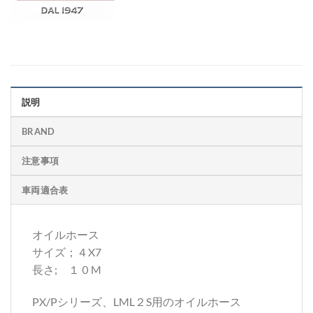
説明
BRAND
注意事項
車両適合表
オイルホース
サイズ；４X7
長さ; １０M
PX/Pシリーズ、LML２S用のオイルホース