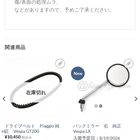
傷/表面の処理ムラ、
などがありますので、予めご了承ください。
関連商品
New
お
お
気
気
に
に
在庫切れ
入
入
り
り
リ
リ
ス
ス
a
ドライブベルト Piaggio 純
バックミラー 右 純正
int
正 Vespa GT200
Vespa LX
ト
ト
¥
10,450
税込み
入荷予定日；
8/19/2026