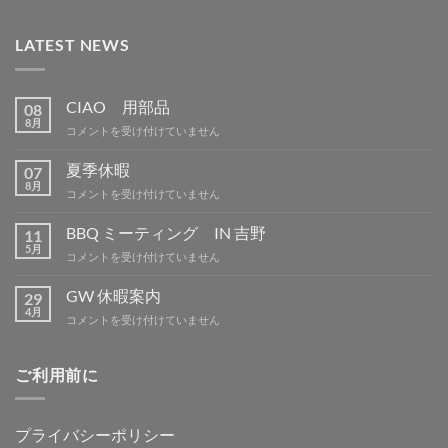
LATEST NEWS
CIAO 用部品
08
8月
CIAO
コメントを受け付けていません
用
部
夏季休暇
07
品
8月
夏
コメントを受け付けていません
は
季
休
BBQ ミーティング IN 吉野
11
暇
5月
BBQ
コメントを受け付けていません
は
ミ
ー
GW 休暇案内
29
テ
4月
GW
コメントを受け付けていません
ィ
休
ン
暇
グ
案
ご利用前に
IN
内
吉
は
野
は
プライバシーポリシー