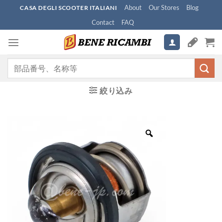
Skip
About
Our Stores
Blog
CASA DEGLI SCOOTER ITALIANI
to
Contact
FAQ
content
検
索
対
絞り込み
象: