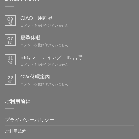
CIAO 用部品
08
8月
CIAO
コメントを受け付けていません
用
部
夏季休暇
07
品
8月
夏
コメントを受け付けていません
は
季
休
BBQ ミーティング IN 吉野
11
暇
5月
BBQ
コメントを受け付けていません
は
ミ
ー
GW 休暇案内
29
テ
4月
GW
コメントを受け付けていません
ィ
休
ン
暇
グ
案
ご利用前に
IN
内
吉
は
野
は
プライバシーポリシー
ご利用規約