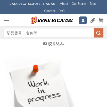
Skip
About
Our Stores
Blog
CASA DEGLI SCOOTER ITALIANI
to
Contact
FAQ
content
検
索
対
絞り込み
象: