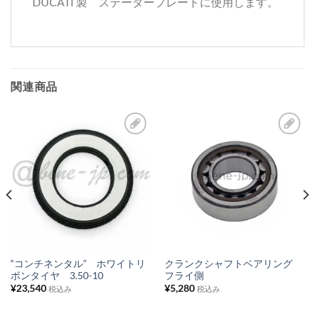
DUCATI 製 ステータープレートに使用します。
関連商品
お
お
気
気
に
に
入
入
り
り
リ
リ
ス
ス
“コンチネンタル” ホワイトリ
クランクシャフトベアリング
ボンタイヤ 3.50-10
フライ側
ト
ト
¥
23,540
¥
5,280
税込み
税込み
に
に
追
追