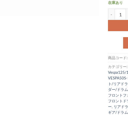
在庫あり
ドライブシ
商品コード
カテゴリー
Vespa125/
VESPA50S-
ト/リアド
ダー/ドラ
フロントフ
フロントド
ー
,
リアドラ
ギア/ドラ