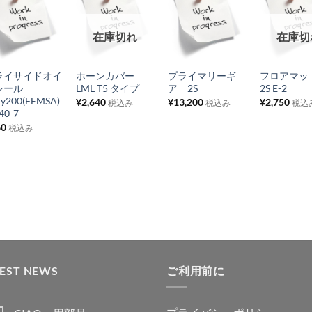
お
お
お
お
在庫切れ
在庫切
気
気
気
気
+
+
+
+
に
に
に
に
ライサイドオイ
ホーンカバー
プライマリーギ
フロアマッ
入
入
入
入
シール
LML T5 タイプ
ア 2S
2S E-2
り
り
り
り
ly200(FEMSA)
¥
2,640
¥
13,200
¥
2,750
税込み
税込み
税込
40-7
リ
リ
リ
リ
60
税込み
ス
ス
ス
ス
ト
ト
ト
ト
に
に
に
に
追
追
追
追
加
加
加
加
TEST NEWS
ご利用前に