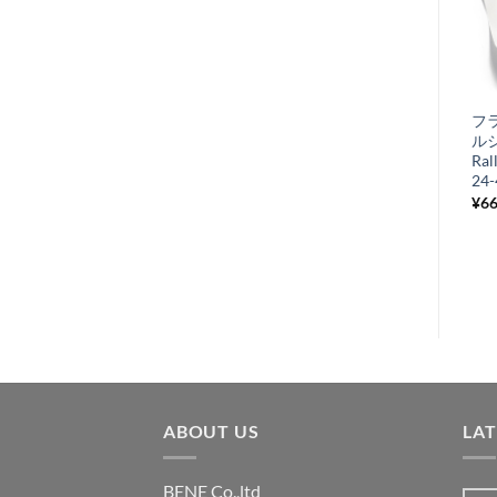
お
気
+
に
リアブレーキペダ
フ
入
ル マスターシリ
ル
り
ンダー
Ral
COSA125-200
24-
リ
¥
12,320
¥
6
税込み
ス
ト
に
追
加
ABOUT US
LA
BENE Co.,ltd