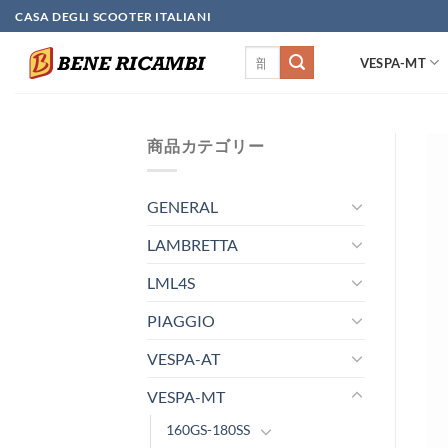
Skip
CASA DEGLI SCOOTER ITALIANI
to
検
content
VESPA-MT
索
対
象:
商品カテゴリー
GENERAL
LAMBRETTA
LML4S
PIAGGIO
VESPA-AT
VESPA-MT
160GS-180SS