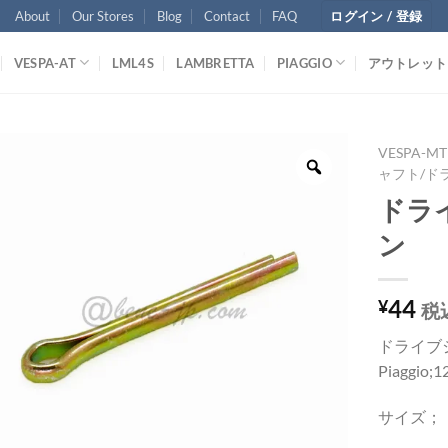
About
Our Stores
Blog
Contact
FAQ
ログイン / 登録
VESPA-AT
LML4S
LAMBRETTA
PIAGGIO
アウトレット
VESPA-MT
ャフト/ド
ドラ
ン
44
¥
税
ドライブ
Piaggio;1
サイズ； 