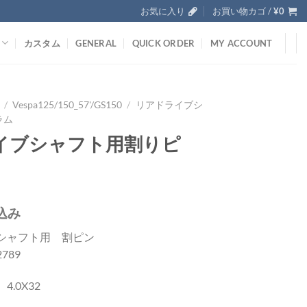
お気に入り
お買い物カゴ /
¥
0
カスタム
GENERAL
QUICK ORDER
MY ACCOUNT
/
Vespa125/150_57'/GS150
/
リアドライブシ
ラム
イブシャフト用割りピ
込み
シャフト用 割ピン
2789
4.0X32