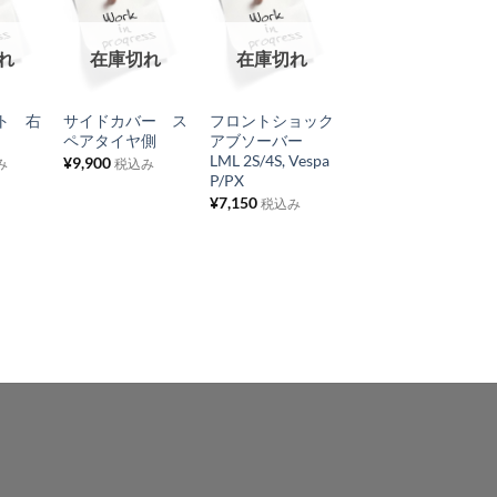
お
お
お
れ
在庫切れ
在庫切れ
在庫切れ
気
気
気
+
+
+
に
に
に
ト 右
サイドカバー ス
フロントショック
リアウィンカーア
入
入
入
ペアタイヤ側
アブソーバー
ッシー 右 ホワ
り
り
り
LML 2S/4S, Vespa
イトレンズ
¥
9,900
み
税込み
P/PX
Vespa PX/P,
リ
リ
リ
LML2S
¥
7,150
税込み
ス
ス
ス
¥
2,420
税込み
ト
ト
ト
に
に
に
追
追
追
加
加
加