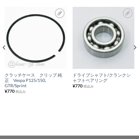
お
お
気
気
に
に
入
入
り
り
リ
リ
ス
ス
クラッチケース クリップ 純
ドライブシャフト/クランクシ
正 Vespa P125/150,
ャフトベアリング
ト
ト
GTR/Sprint
¥
770
税込み
に
に
¥
770
税込み
追
追
加
加