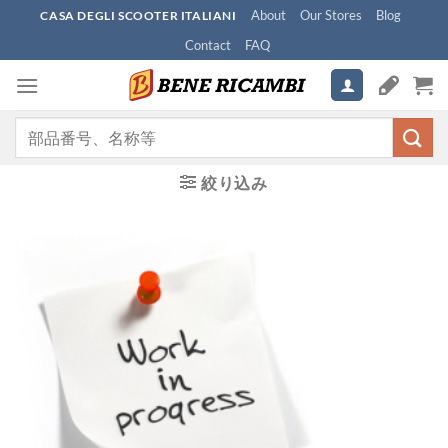
Skip
About
Our Stores
Blog
CASA DEGLI SCOOTER ITALIANI
to
Contact
FAQ
content
検
索
対
絞り込み
象: