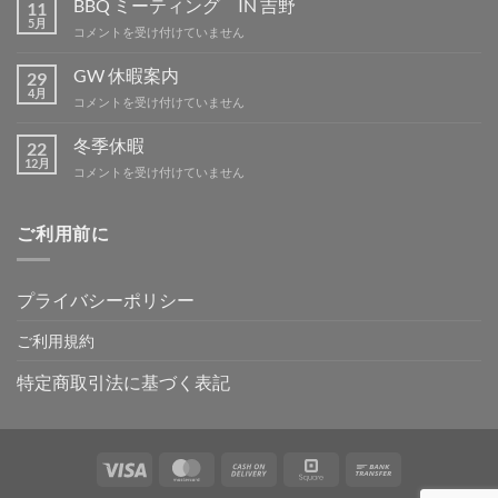
BBQ ミーティング IN 吉野
11
暇
5月
BBQ
コメントを受け付けていません
は
ミ
ー
GW 休暇案内
29
テ
4月
GW
コメントを受け付けていません
ィ
休
ン
暇
冬季休暇
グ
22
案
12月
IN
冬
コメントを受け付けていません
内
吉
季
は
野
休
は
暇
ご利用前に
は
プライバシーポリシー
ご利用規約
特定商取引法に基づく表記