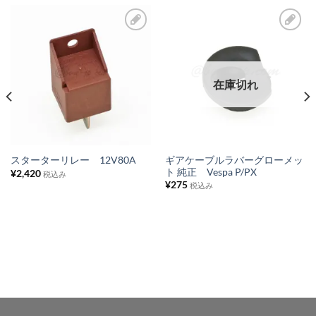
お
お
気
気
に
に
在庫切れ
入
入
り
り
リ
リ
ス
ス
ギアケーブルラバーグローメッ
スターターリレー 12V80A
ト 純正 Vespa P/PX
¥
2,420
ト
ト
税込み
¥
275
税込み
に
に
追
追
加
加