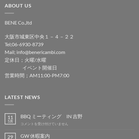
ABOUT US
BENE Co.,ltd
大阪市城東区中央１－４－２２
Tel;06-6930-8739
Mail; info@benericambi.com
定休日；火曜/水曜
イベント開催日
営業時間；AM11:00-PM7:00
LATEST NEWS
BBQ ミーティング IN 吉野
11
5月
BBQ
コメントを受け付けていません
ミ
ー
GW 休暇案内
29