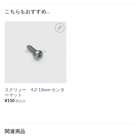
こちらもおすすめ…
お
気
に
入
り
リ
ス
スクリュー 4.2-13mm センタ
ーマット
ト
¥
110
税込み
に
追
加
関連商品