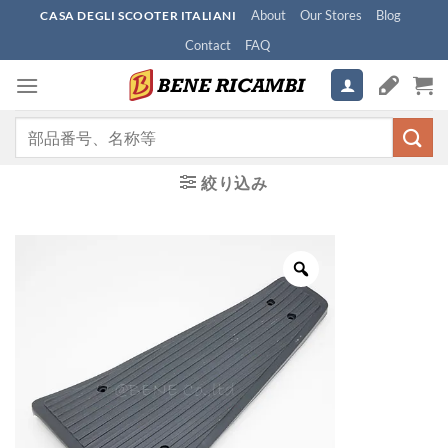
Skip
About
Our Stores
Blog
CASA DEGLI SCOOTER ITALIANI
to
Contact
FAQ
content
検
索
対
絞り込み
象: