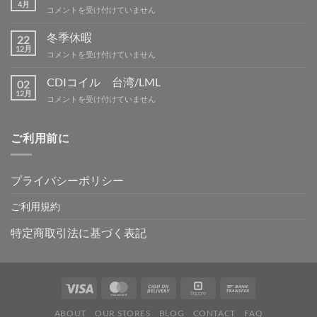
テ
4月
GW
コメントを受け付けていません
ィ
休
ン
暇
冬季休暇
グ
22
案
12月
IN
冬
コメントを受け付けていません
内
吉
季
は
野
休
CDIコイル 台湾/LML
02
は
暇
12月
CDI
コメントを受け付けていません
は
コ
イ
ル
ご利用前に
台
湾/LML
は
プライバシーポリシー
ご利用規約
特定商取引法に基づく表記
ABOUT
OUR STORES
BLOG
CONTACT
FAQ