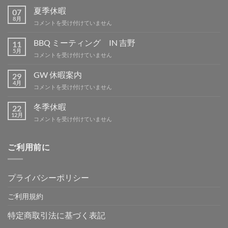
夏季休暇
07
8月
夏
コメントを受け付けていません
季
休
BBQ ミーティング IN 吉野
11
暇
5月
BBQ
コメントを受け付けていません
は
ミ
ー
GW 休暇案内
29
テ
4月
GW
コメントを受け付けていません
ィ
休
ン
暇
冬季休暇
グ
22
案
12月
IN
冬
コメントを受け付けていません
内
吉
季
は
野
休
は
暇
ご利用前に
は
プライバシーポリシー
ご利用規約
特定商取引法に基づく表記