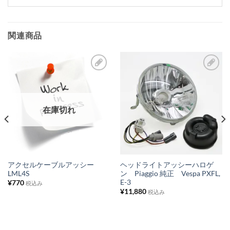
関連商品
お
お
気
気
に
に
在庫切れ
入
入
り
り
リ
リ
ス
ス
アクセルケーブルアッシー
ヘッドライトアッシーハロゲ
LML4S
ン Piaggio 純正 Vespa PXFL,
ト
ト
E-3
¥
770
税込み
に
に
¥
11,880
税込み
追
追
加
加