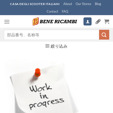
Skip
About
Our Stores
Blog
CASA DEGLI SCOOTER ITALIANI
to
Contact
FAQ
content
検
索
対
絞り込み
象: