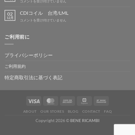
冬
コメントを受け付けていません
内
吉
季
は
野
休
CDIコイル 台湾/LML
02
は
暇
12月
CDI
コメントを受け付けていません
は
コ
イ
ル
ご利用前に
台
湾/LML
は
プライバシーポリシー
ご利用規約
特定商取引法に基づく表記
ABOUT
OUR STORES
BLOG
CONTACT
FAQ
Copyright 2026 ©
BENE RICAMBI