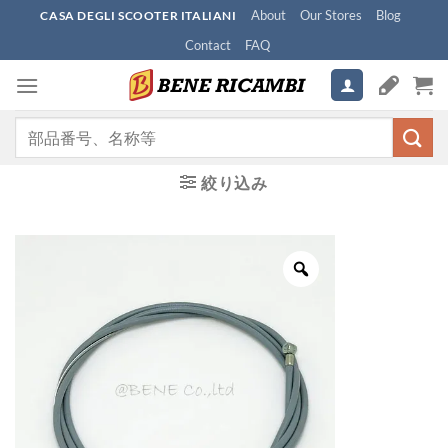
Skip
About
Our Stores
Blog
CASA DEGLI SCOOTER ITALIANI
to
Contact
FAQ
content
検
索
対
絞り込み
象: