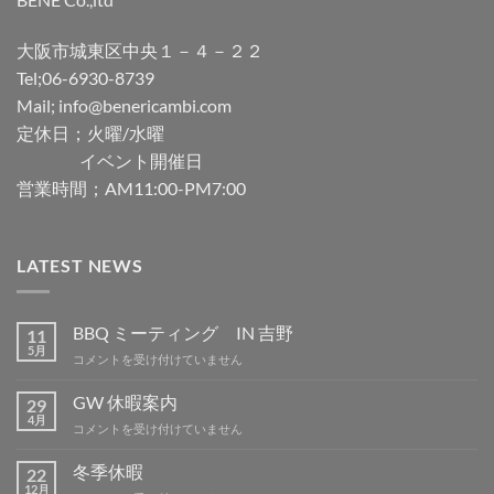
大阪市城東区中央１－４－２２
Tel;06-6930-8739
Mail; info@benericambi.com
定休日；火曜/水曜
イベント開催日
営業時間；AM11:00-PM7:00
LATEST NEWS
BBQ ミーティング IN 吉野
11
5月
BBQ
コメントを受け付けていません
ミ
ー
GW 休暇案内
29
テ
4月
GW
コメントを受け付けていません
ィ
休
ン
暇
冬季休暇
グ
22
案
12月
IN