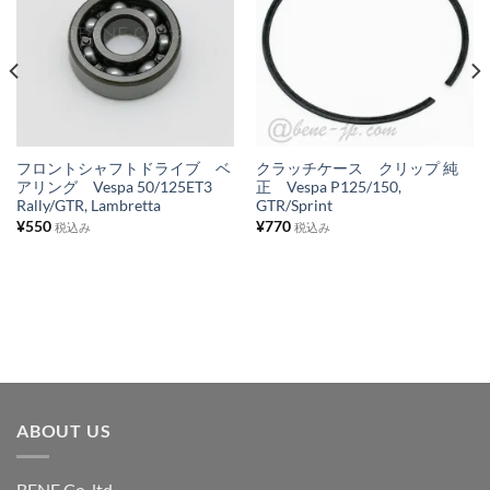
気
気
に
に
入
入
り
り
リ
リ
ス
ス
フロントシャフトドライブ ベ
クラッチケース クリップ 純
アリング Vespa 50/125ET3
正 Vespa P125/150,
ト
ト
Rally/GTR, Lambretta
GTR/Sprint
に
に
¥
550
¥
770
税込み
税込み
追
追
加
加
ABOUT US
BENE Co.,ltd