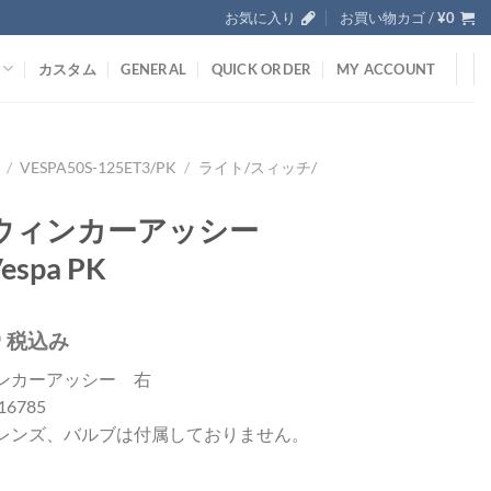
お気に入り
お買い物カゴ /
¥
0
カスタム
GENERAL
QUICK ORDER
MY ACCOUNT
/
VESPA50S-125ET3/PK
/
ライト/スィッチ/
ウィンカーアッシー
spa PK
0
税込み
ンカーアッシー 右
216785
レンズ、バルブは付属しておりません。