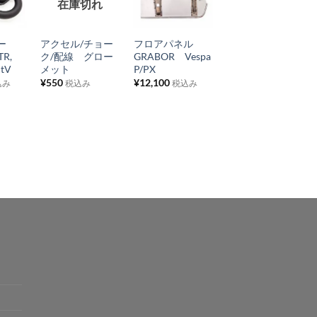
在庫切れ
気
気
気
+
+
+
に
に
に
サー
アクセル/チョー
フロアパネル
リアブレーキペダル
入
入
入
TR,
ク/配線 グロー
GRABOR Vespa
ー Vespa
り
り
り
ntV
メット
P/PX
Rally/SprintV/GTR/
¥
550
¥
12,100
¥
880
込み
税込み
税込み
税込み
リ
リ
リ
ス
ス
ス
ト
ト
ト
に
に
に
追
追
追
加
加
加