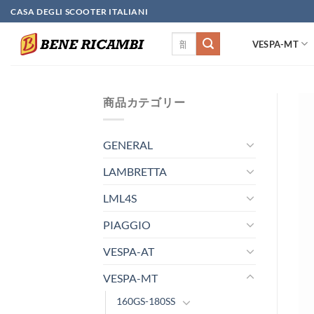
Skip
CASA DEGLI SCOOTER ITALIANI
to
検
content
VESPA-MT
索
対
象:
商品カテゴリー
GENERAL
LAMBRETTA
LML4S
PIAGGIO
VESPA-AT
VESPA-MT
160GS-180SS