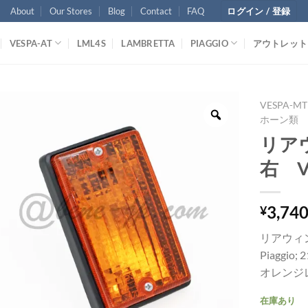
About
Our Stores
Blog
Contact
FAQ
ログイン / 登録
VESPA-AT
LML4S
LAMBRETTA
PIAGGIO
アウトレット
VESPA-MT
ホーン類
リア
右 Ve
3,74
¥
リアウィ
Piaggio; 
オレンジ
在庫あり