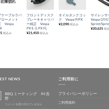
在庫切れ
気
気
気
気
+
+
+
+
に
に
に
に
アケーブルラバ
フロントディスク
オイルタンクコッ
サイレン
入
入
入
入
グローメット
ブレーキキャリパ
ク Vespa P/PX
Vespa GT/G
り
り
り
り
 Vespa
ー純正 Vespa
Sprint/Spri
¥
2,090
税込み
PX
PX E-3, PX FL
¥
20,625
税
リ
リ
リ
リ
75
¥
21,450
税込み
税込み
ス
ス
ス
ス
ト
ト
ト
ト
に
に
に
に
追
追
追
追
加
加
加
加
TEST NEWS
ご利用前に
プライバシーポリシー
BBQ ミーティング IN 吉
野
ご利用規約
BBQ
コメントを受け付けていません
ミ