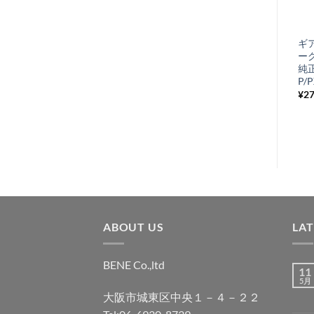
気
+
に
オイルシール ク
ギ
入
ランクシャフト
ー
り
(クラッチサイド)
純正
2S
P/
リ
¥
330
¥
2
税込み
ス
ト
に
追
加
ABOUT US
LA
BENE Co.,ltd
11
5月
大阪市城東区中央１－４－２２