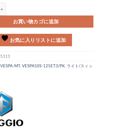
ーアッシー 右 Vespa PK個
お買い物カゴに追加
お気に入りリストに追加
:
5111
:
VESPA-MT
,
VESPA50S-125ET3/PK
,
ライト/スィッ
類