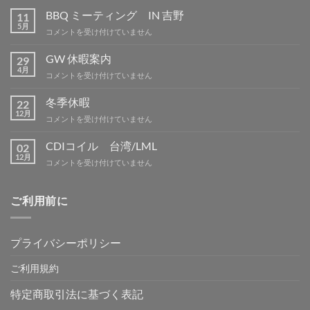
BBQ ミーティング IN 吉野
11
5月
BBQ
コメントを受け付けていません
ミ
ー
GW 休暇案内
29
テ
4月
GW
コメントを受け付けていません
ィ
休
ン
暇
冬季休暇
グ
22
案
12月
IN
冬
コメントを受け付けていません
内
吉
季
は
野
休
CDIコイル 台湾/LML
02
は
暇
12月
CDI
コメントを受け付けていません
は
コ
イ
ル
ご利用前に
台
湾/LML
は
プライバシーポリシー
ご利用規約
特定商取引法に基づく表記