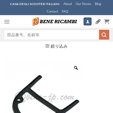
Skip
About
Our Stores
Blog
CASA DEGLI SCOOTER ITALIANI
to
Contact
FAQ
content
検
索
対
絞り込み
象: