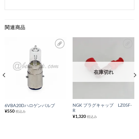
関連商品
お
お
気
気
に
に
在庫切れ
入
入
り
り
リ
リ
ス
ス
NGK プラグキャップ LZ05F-
6VBA20Dハロゲンバルブ
R
¥
550
ト
ト
税込み
¥
1,320
税込み
に
に
追
追
加
加