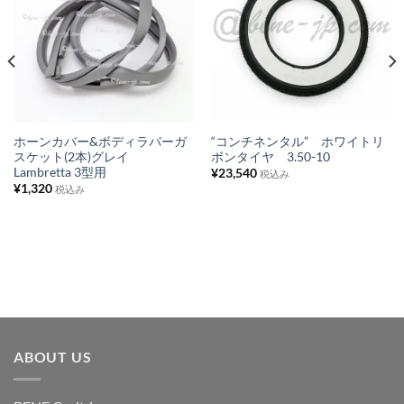
気
気
に
に
入
入
り
り
リ
リ
ス
ス
ホーンカバー&ボディラバーガ
“コンチネンタル” ホワイトリ
スケット(2本)グレイ
ボンタイヤ 3.50-10
ト
ト
Lambretta 3型用
¥
23,540
税込み
に
に
¥
1,320
税込み
追
追
加
加
ABOUT US