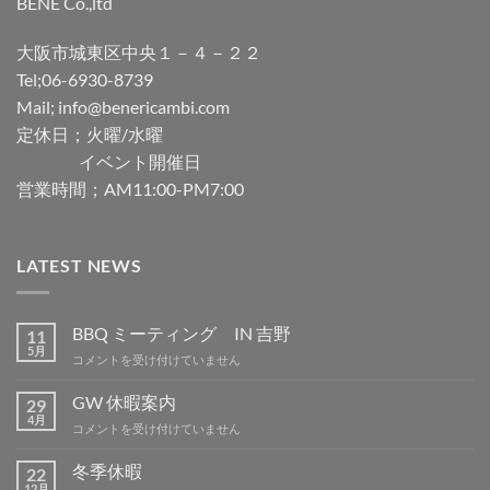
BENE Co.,ltd
大阪市城東区中央１－４－２２
Tel;06-6930-8739
Mail; info@benericambi.com
定休日；火曜/水曜
イベント開催日
営業時間；AM11:00-PM7:00
LATEST NEWS
BBQ ミーティング IN 吉野
11
5月
BBQ
コメントを受け付けていません
ミ
ー
GW 休暇案内
29
テ
4月
GW
コメントを受け付けていません
ィ
休
ン
暇
冬季休暇
グ
22
案
12月
IN