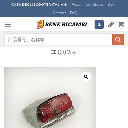
Skip
About
Our Stores
Blog
CASA DEGLI SCOOTER ITALIANI
to
Contact
FAQ
content
検
索
対
絞り込み
象: