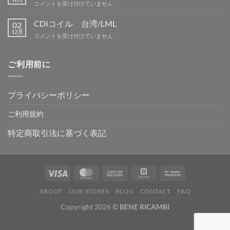
冬
コメントを受け付けていません
内
吉
季
は
野
休
CDIコイル 台湾/LML
02
は
暇
12月
CDI
コメントを受け付けていません
は
コ
イ
ル
ご利用前に
台
湾/LML
は
プライバシーポリシー
ご利用規約
特定商取引法に基づく表記
ABOUT
OUR STORES
BLOG
CONTACT
FAQ
Copyright 2026 ©
BENE RICAMBI