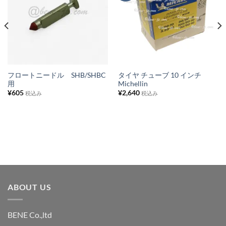
気
気
に
に
入
入
り
り
リ
リ
ス
ス
フロートニードル SHB/SHBC
タイヤ チューブ 10 インチ
用
Michellin
ト
ト
¥
605
¥
2,640
税込み
税込み
に
に
追
追
加
加
ABOUT US
BENE Co.,ltd