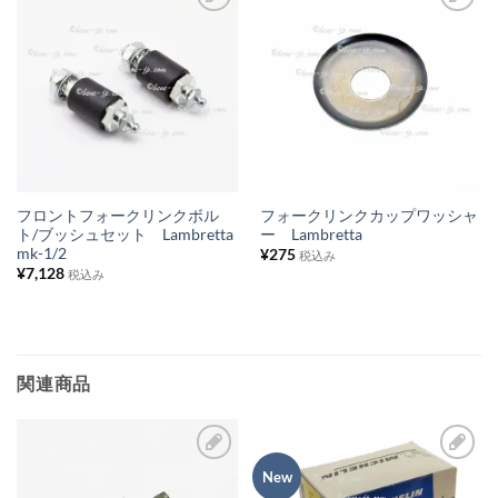
お
お
気
気
に
に
入
入
り
り
リ
リ
ス
ス
フロントフォークリンクボル
フォークリンクカップワッシャ
ト/ブッシュセット Lambretta
ー Lambretta
ト
ト
mk-1/2
¥
275
税込み
に
に
¥
7,128
税込み
追
追
加
加
関連商品
New
お
お