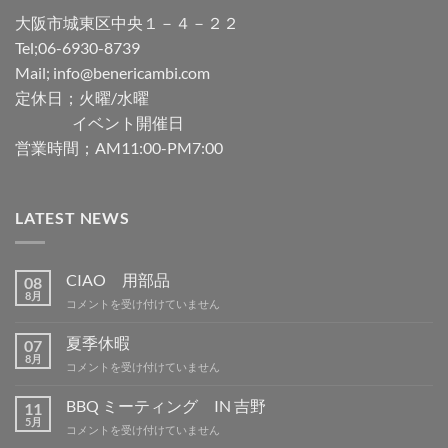
大阪市城東区中央１－４－２２
Tel;06-6930-8739
Mail; info@benericambi.com
定休日；火曜/水曜
イベント開催日
営業時間；AM11:00-PM7:00
LATEST NEWS
CIAO 用部品
08
8月
CIAO
コメントを受け付けていません
用
部
夏季休暇
07
品
8月
夏
コメントを受け付けていません
は
季
休
BBQ ミーティング IN 吉野
11
暇
5月
BBQ
コメントを受け付けていません
は
ミ