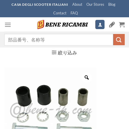
Skip
About
Our Stores
Blog
CASA DEGLI SCOOTER ITALIANI
to
Contact
FAQ
content
検
索
対
絞り込み
象: