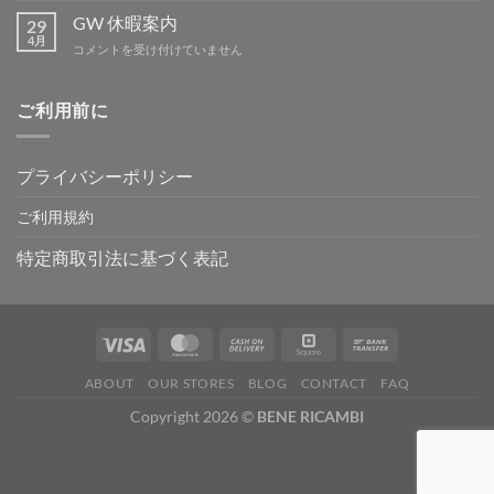
ー
GW 休暇案内
29
テ
4月
GW
コメントを受け付けていません
ィ
休
ン
暇
グ
案
ご利用前に
IN
内
吉
は
野
は
プライバシーポリシー
ご利用規約
特定商取引法に基づく表記
ABOUT
OUR STORES
BLOG
CONTACT
FAQ
Copyright 2026 ©
BENE RICAMBI