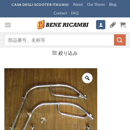
Skip
About
Our Stores
Blog
CASA DEGLI SCOOTER ITALIANI
to
Contact
FAQ
content
検
索
対
絞り込み
象: