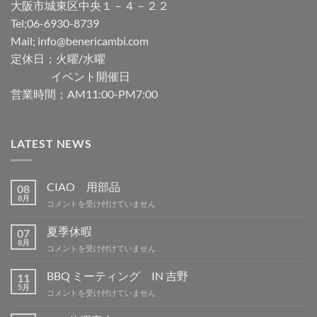
大阪市城東区中央１－４－２２
Tel;06-6930-8739
Mail; info@benericambi.com
定休日；火曜/水曜
イベント開催日
営業時間；AM11:00-PM7:00
LATEST NEWS
CIAO 用部品
08
8月
CIAO
コメントを受け付けていません
用
部
夏季休暇
07
品
8月
夏
コメントを受け付けていません
は
季
休
BBQ ミーティング IN 吉野
11
暇
5月
BBQ
コメントを受け付けていません
は
ミ
ー