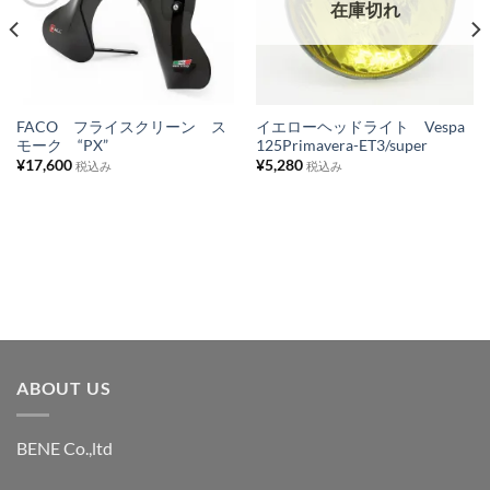
に
に
在庫切れ
入
入
り
り
リ
リ
ス
ス
FACO フライスクリーン ス
イエローヘッドライト Vespa
モーク “PX”
125Primavera-ET3/super
ト
ト
¥
17,600
¥
5,280
税込み
税込み
に
に
追
追
加
加
ABOUT US
BENE Co.,ltd