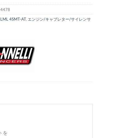
:
4478
:
LML 4SMT-AT
,
エンジン/キャブレター/サイレンサ
ム
トを