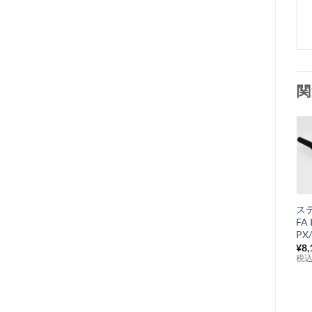
関
お
気
+
に
Polini 75CC シ
ス
入
リンダーキット
FA 
り
Vespa 50S/PK50
PX/
¥
38,500
¥
8,
税込み
リ
税
ス
ト
に