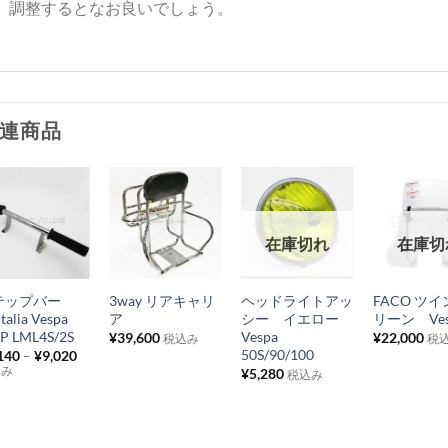
調整するとなお良いでしょう。
連商品
お
お
お
お
在庫切れ
在庫切
気
気
気
気
+
+
+
+
に
に
に
に
テップバー
3way リアキャリ
ヘッドライトアッ
FACO ツ
入
入
入
入
Italia Vespa
ア
シー イエロー
リーン Vesp
り
り
り
り
P LML4S/2S
Vespa
¥
39,600
¥
22,000
税込み
税
50S/90/100
140
–
¥
9,020
リ
リ
リ
リ
込み
¥
5,280
税込み
ス
ス
ス
ス
ト
ト
ト
ト
に
に
に
に