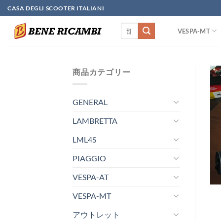
Skip
CASA DEGLI SCOOTER ITALIANI
to
検
content
VESPA-MT
索
対
象:
商品カテゴリー
GENERAL
LAMBRETTA
LML4S
PIAGGIO
VESPA-AT
VESPA-MT
アウトレット