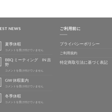
追
追
追
追
加
加
加
加
TEST NEWS
ご利用前に
プライバシーポリシー
夏季休暇
夏
コメントを受け付けていません
ご利用規約
季
休
BBQ ミーティング IN 吉
特定商取引法に基づく表記
暇
野
は
BBQ
コメントを受け付けていません
ミ
ー
GW 休暇案内
テ
GW
コメントを受け付けていません
ィ
休
ン
暇
冬季休暇
グ
案
IN
冬
コメントを受け付けていません
内
吉
季
は
野
休