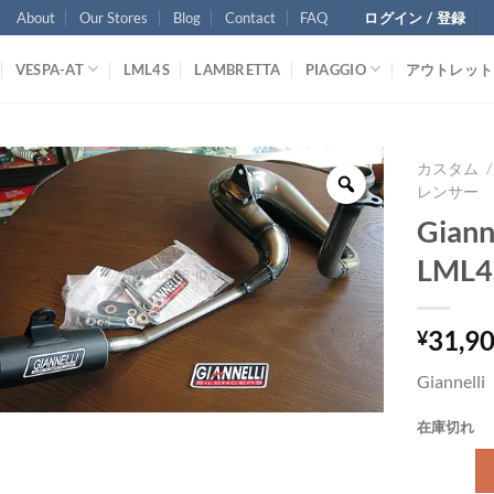
About
Our Stores
Blog
Contact
FAQ
ログイン / 登録
VESPA-AT
LML4S
LAMBRETTA
PIAGGIO
アウトレット
カスタム
/
レンサー
Gia
LML4
31,9
¥
Gianne
在庫切れ