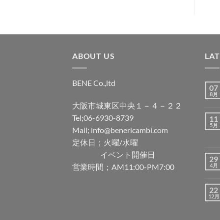
追
加
ABOUT US
LA
BENE Co.,ltd
07
8月
大阪市城東区中央１－４－２２
Tel;06-6930-8739
11
5月
Mail; info@benericambi.com
定休日；火曜/水曜
イベント開催日
29
営業時間；AM11:00-PM7:00
4月
22
12月