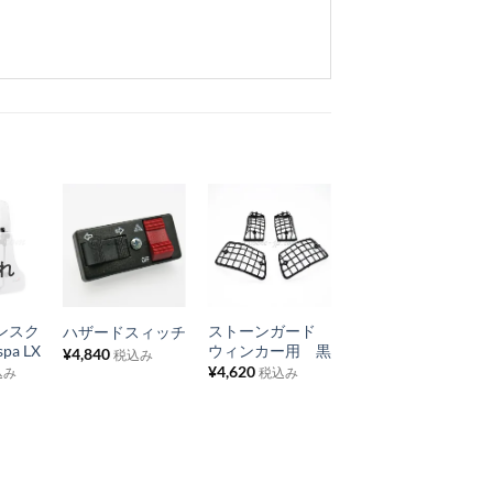
お
お
お
れ
気
気
気
+
+
+
に
に
に
インスク
ストーンガード
ストーンガード
ハザードスィッチ
入
入
入
a LX
ウィンカー用 黒
ヘッドライト用
¥
4,840
税込み
り
り
り
黒 プラスティッ
¥
4,620
込み
税込み
ク Vespa P
リ
リ
リ
¥
2,860
税込み
ス
ス
ス
ト
ト
ト
に
に
に