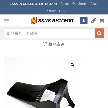
Skip
About
Our Stores
Blog
CASA DEGLI SCOOTER ITALIANI
to
Contact
FAQ
content
検
索
対
絞り込み
象: