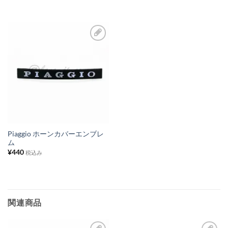
追
追
加
加
お
気
に
入
り
リ
ス
Piaggio ホーンカバーエンブレ
ム
ト
¥
440
税込み
に
追
加
関連商品