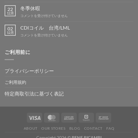
休
ン
暇
冬季休暇
グ
22
案
12月
IN
冬
コメントを受け付けていません
内
吉
季
は
野
休
CDIコイル 台湾/LML
02
は
暇
12月
CDI
コメントを受け付けていません
は
コ
イ
ル
ご利用前に
台
湾/LML
は
プライバシーポリシー
ご利用規約
特定商取引法に基づく表記
ABOUT
OUR STORES
BLOG
CONTACT
FAQ
Copyright 2026 ©
BENE RICAMBI