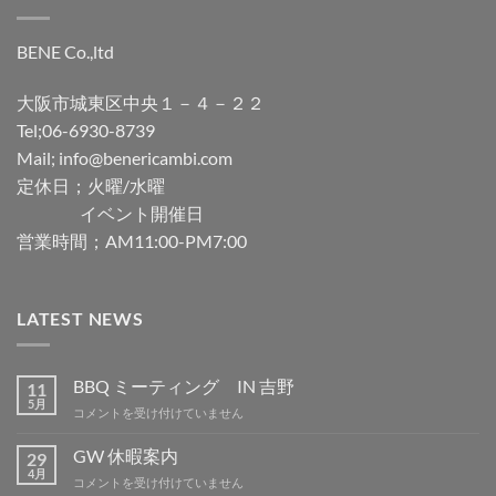
BENE Co.,ltd
大阪市城東区中央１－４－２２
Tel;06-6930-8739
Mail; info@benericambi.com
定休日；火曜/水曜
イベント開催日
営業時間；AM11:00-PM7:00
LATEST NEWS
BBQ ミーティング IN 吉野
11
5月
BBQ
コメントを受け付けていません
ミ
ー
GW 休暇案内
29
テ
4月
GW
コメントを受け付けていません
ィ