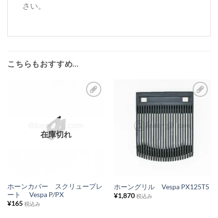
さい。
こちらもおすすめ…
お
お
気
気
に
に
在庫切れ
入
入
り
り
リ
リ
ス
ス
ホーンカバー スクリュープレ
ホーングリル Vespa PX125T5
ート Vespa P/PX
¥
1,870
ト
ト
税込み
¥
165
税込み
に
に