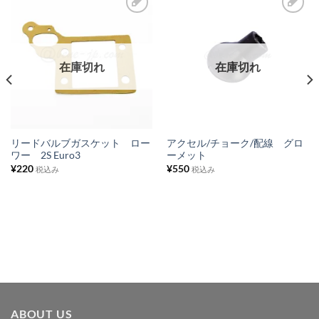
お
お
気
気
に
に
在庫切れ
在庫切れ
入
入
り
り
リ
リ
ス
ス
リードバルブガスケット ロー
アクセル/チョーク/配線 グロ
ワー 2S Euro3
ーメット
ト
ト
¥
220
¥
550
税込み
税込み
に
に
追
追
加
加
ABOUT US