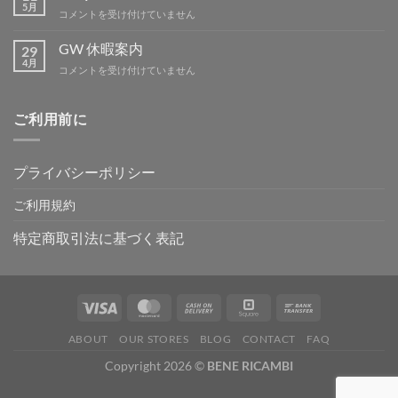
暇
5月
BBQ
コメントを受け付けていません
は
ミ
ー
GW 休暇案内
29
テ
4月
GW
コメントを受け付けていません
ィ
休
ン
暇
グ
案
ご利用前に
IN
内
吉
は
野
は
プライバシーポリシー
ご利用規約
特定商取引法に基づく表記
ABOUT
OUR STORES
BLOG
CONTACT
FAQ
Copyright 2026 ©
BENE RICAMBI