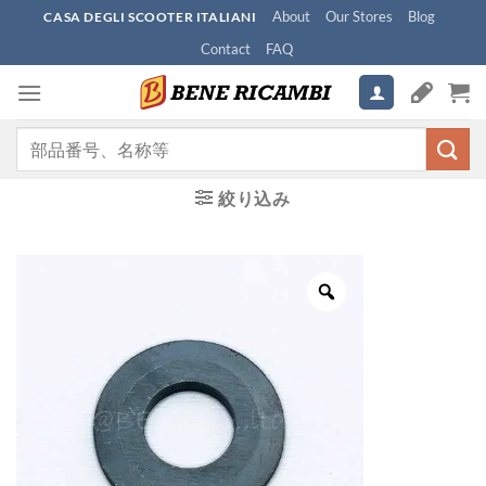
Skip
About
Our Stores
Blog
CASA DEGLI SCOOTER ITALIANI
to
Contact
FAQ
content
検
索
対
絞り込み
象: