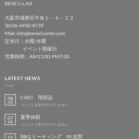
BENE Co.,ltd
大阪市城東区中央１－４－２２
Tel;06-6930-8739
Mail; info@benericambi.com
定休日；火曜/水曜
イベント開催日
営業時間；AM11:00-PM7:00
LATEST NEWS
CIAO 用部品
08
8月
CIAO
コメントを受け付けていません
用
部
夏季休暇
07
品
8月
夏
コメントを受け付けていません
は
季
休
BBQ ミーティング IN 吉野
11