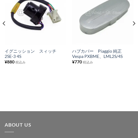
お
お
気
気
に
に
入
入
り
り
リ
リ
ス
ス
イグニッション スィッチ
ハブカバー Piaggio 純正
2SE-3 4S
Vespa PXBME、LML2S/4S
ト
ト
¥
880
¥
770
税込み
税込み
に
に
追
追
加
加
ABOUT US