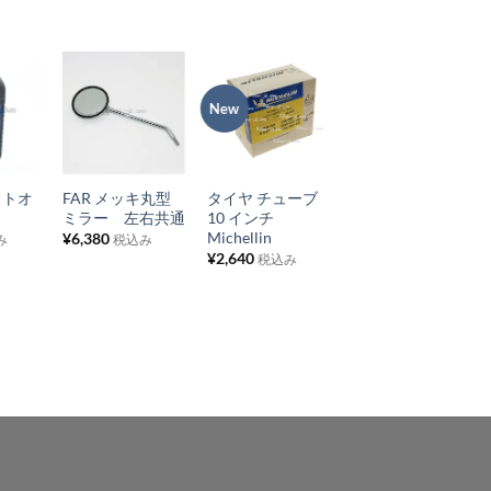
New
お
お
お
在庫切れ
気
気
気
+
+
+
に
に
に
2ストオ
FAR メッキ丸型
タイヤ チューブ
ミラーロッド用
入
入
入
ミラー 左右共通
10 インチ
クランプ
り
り
り
Michellin
¥
6,380
¥
2,750
み
税込み
税込み
¥
2,640
税込み
リ
リ
リ
ス
ス
ス
ト
ト
ト
に
に
に
追
追
追
加
加
加