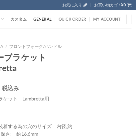
お気に入り
お買い物カゴ /
¥
0
カスタム
GENERAL
QUICK ORDER
MY ACCOUNT
TA
/
フロントフォーク/ハンドル
ーブラケット
etta
0
税込み
ケット Lambretta用
装着する為の穴のサイズ 内径;約
 深さ; 約16.6mm