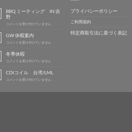
プライバシーポリシー
BBQ ミーティング IN 吉
野
ご利用規約
BBQ
コメントを受け付けていません
ミ
特定商取引法に基づく表記
ー
GW 休暇案内
テ
GW
コメントを受け付けていません
ィ
休
ン
暇
冬季休暇
グ
案
IN
冬
コメントを受け付けていません
内
吉
季
は
野
休
CDIコイル 台湾/LML
は
暇
CDI
コメントを受け付けていません
は
コ
イ
ル
台
湾/LML
は