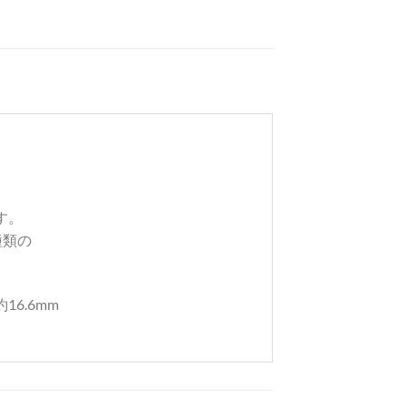
す。
種類の
6.6mm