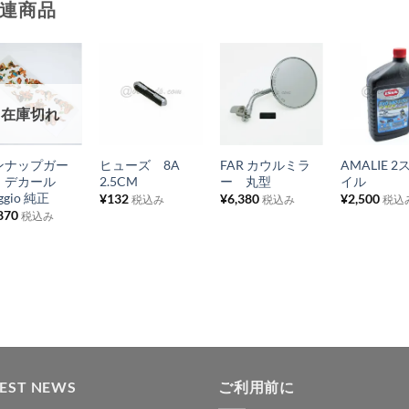
連商品
お
お
お
お
在庫切れ
気
気
気
気
+
+
+
+
に
に
に
に
ンナップガー
ヒューズ 8A
FAR カウルミラ
AMALIE 
入
入
入
入
 デカール
2.5CM
ー 丸型
イル
り
り
り
り
aggio 純正
¥
132
¥
6,380
¥
2,500
税込み
税込み
税込
870
税込み
リ
リ
リ
リ
ス
ス
ス
ス
ト
ト
ト
ト
に
に
に
に
追
追
追
追
加
加
加
加
TEST NEWS
ご利用前に