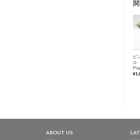
関
お
在庫切れ
気
+
に
British Rear
ピ
入
number plate ア
ル
り
ルミ製
Pi
¥
7,150
¥
1,
税込み
リ
ス
ト
に
追
加
ABOUT US
LA