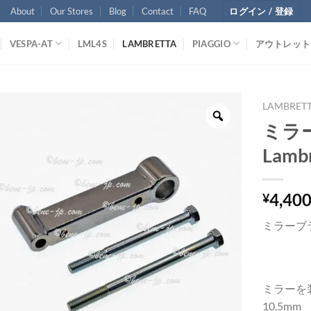
About
Our Stores
Blog
Contact
FAQ
ログイン / 登録
VESPA-AT
LML4S
LAMBRETTA
PIAGGIO
アウトレット
LAMBRET
ミラ
Lambr
4,40
¥
ミラーブラ
ミラーを
10.5mm