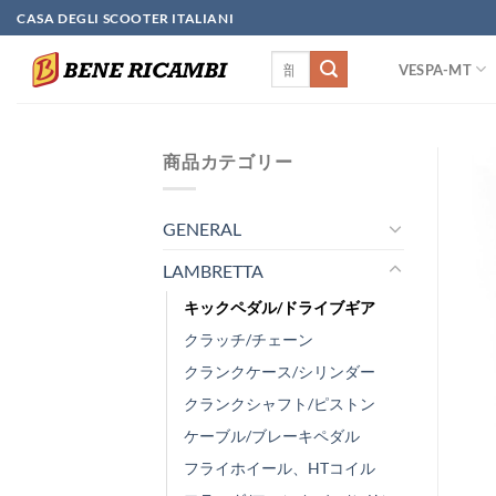
Skip
CASA DEGLI SCOOTER ITALIANI
to
検
content
VESPA-MT
索
対
象:
商品カテゴリー
GENERAL
LAMBRETTA
キックペダル/ドライブギア
クラッチ/チェーン
クランクケース/シリンダー
クランクシャフト/ピストン
ケーブル/ブレーキペダル
フライホイール、HTコイル