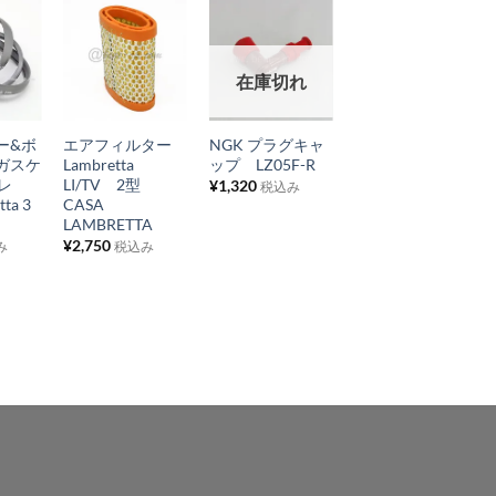
お
お
お
在庫切れ
気
気
気
+
+
+
に
に
に
ー&ボ
エアフィルター
NGK プラグキャ
オイルレベルボル
入
入
入
ガスケ
Lambretta
ップ LZ05F-R
ト Lambretta
り
り
り
グレ
LI/TV 2型
LI/TV/SX/Special
¥
1,320
税込み
ta 3
CASA
¥
1,100
税込み
リ
リ
リ
LAMBRETTA
ス
ス
ス
¥
2,750
み
税込み
ト
ト
ト
に
に
に
追
追
追
加
加
加