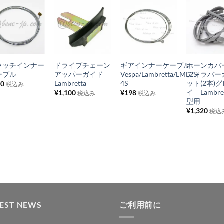
お
お
お
お
気
気
気
気
+
+
+
+
に
に
に
に
ラッチインナー
ドライブチェーン
ギアインナーケーブル
ホーンカバ
入
入
入
入
ーブル
アッパーガイド
Vespa/Lambretta/LML2S-
ディラバー
り
り
り
り
Lambretta
4S
ット(2本)
30
税込み
イ Lambret
¥
1,100
¥
198
税込み
税込み
リ
リ
リ
リ
型用
ス
ス
ス
ス
¥
1,320
税込
ト
ト
ト
ト
に
に
に
に
追
追
追
追
加
加
加
加
TEST NEWS
ご利用前に