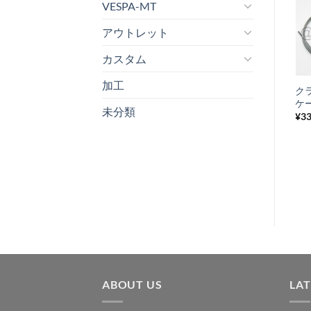
VESPA-MT
アウトレット
お
カスタム
気
+
に
加工
“コンチネンタ
ク
入
ル” ホワイトリ
ケ
未分類
り
ボンタイヤ
¥
3
3.50-10
リ
¥
23,540
税込み
ス
ト
に
追
加
ABOUT US
LA