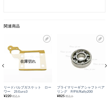
関連商品
お
お
気
気
に
に
在庫切れ
入
入
り
り
リ
リ
ス
ス
リードバルブガスケット ロー
プライマリーギアシャフトベア
ワー 2S Euro3
リング P/PX/Rally200
ト
ト
¥
220
¥
825
税込み
税込み
に
に
追
追