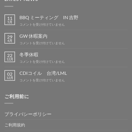
BBQ ミーティング IN 吉野
11
5月
BBQ
コメントを受け付けていません
ミ
ー
GW 休暇案内
29
テ
4月
GW
コメントを受け付けていません
ィ
休
ン
暇
冬季休暇
グ
22
案
12月
IN
冬
コメントを受け付けていません
内
吉
季
は
野
休
CDIコイル 台湾/LML
02
は
暇
12月
CDI
コメントを受け付けていません
は
コ
イ
ル
ご利用前に
台
湾/LML
は
プライバシーポリシー
ご利用規約