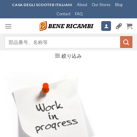
Skip
About
Our Stores
Blog
CASA DEGLI SCOOTER ITALIANI
to
Contact
FAQ
content
検
索
対
絞り込み
象: