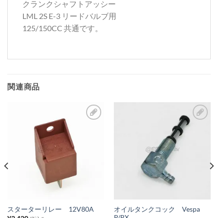
クランクシャフトアッシー
LML 2S E-3 リードバルブ用
125/150CC 共通です。
関連商品
お
お
気
気
に
に
入
入
り
り
リ
リ
ス
ス
オイルタンクコック Vespa
スターターリレー 12V80A
P/PX