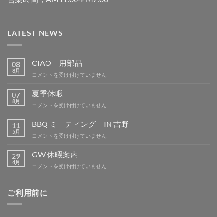
LATEST NEWS
CIAO 用部品
08
8月
CIAO
コメントを受け付けていません
用
部
夏季休暇
07
品
8月
夏
コメントを受け付けていません
は
季
休
BBQ ミーティング IN 吉野
11
暇
5月
BBQ
コメントを受け付けていません
は
ミ
ー
GW 休暇案内
29
テ
4月
GW
コメントを受け付けていません
ィ
休
ン
暇
グ
案
ご利用前に
IN
内
吉
は
野