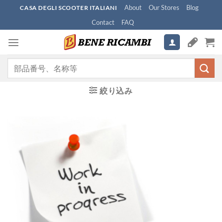
Skip
About
Our Stores
Blog
CASA DEGLI SCOOTER ITALIANI
to
Contact
FAQ
content
検
索
対
絞り込み
象: