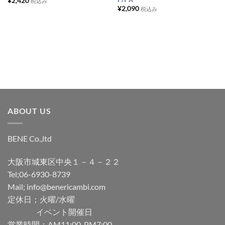
¥
2,420
ト
ト
税込み
¥
2,090
税込み
に
に
追
追
加
加
ABOUT US
BENE Co.,ltd
大阪市城東区中央１－４－２２
Tel;06-6930-8739
Mail; info@benericambi.com
定休日；火曜/水曜
イベント開催日
営業時間；AM11:00-PM7:00