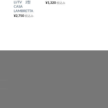
り
り
り
LI/TV 2型
グ
¥
1,320
税込み
CASA
¥
330
税込み
リ
リ
リ
LAMBRETTA
ス
ス
ス
¥
2,750
税込み
ト
ト
ト
に
に
に
追
追
追
加
加
加