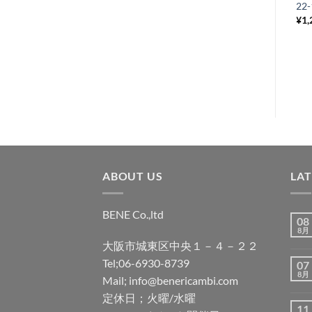
り
LI/TV/SX/Special
22-
¥
1,100
¥
1,
税込み
リ
ス
ト
に
追
加
ABOUT US
LA
BENE Co.,ltd
08
8月
大阪市城東区中央１－４－２２
Tel;06-6930-8739
07
8月
Mail; info@benericambi.com
定休日；火曜/水曜
11