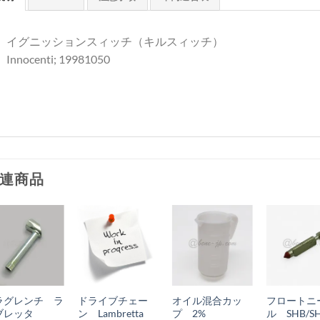
イグニッションスィッチ（キルスィッチ）
Innocenti; 19981050
連商品
お
お
お
お
気
気
気
気
+
+
+
+
に
に
に
に
ラグレンチ ラ
ドライブチェー
オイル混合カッ
フロートニ
入
入
入
入
ブレッタ
ン Lambretta
プ 2%
ル SHB/S