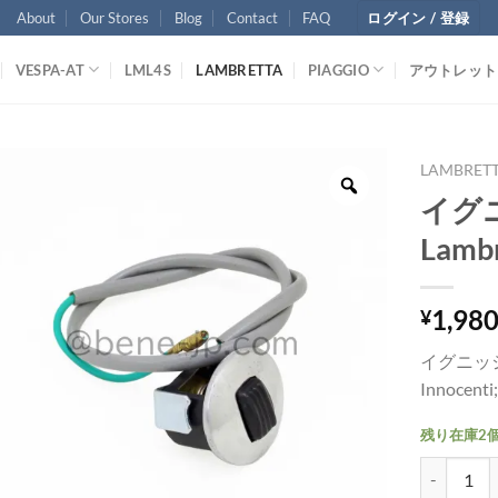
About
Our Stores
Blog
Contact
FAQ
ログイン / 登録
VESPA-AT
LML4S
LAMBRETTA
PIAGGIO
アウトレット
LAMBRET
イグ
Lambr
1,98
¥
イグニッ
Innocenti
残り在庫2
イグニッション