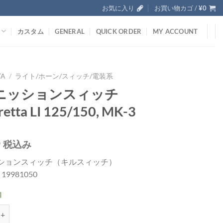
お気に入り
お買い物カゴ /
¥
0
カスタム
GENERAL
QUICK ORDER
MY ACCOUNT
TA
/
ライト/ホーン/スィッチ/電装系
ニッションスィッチ
etta LI 125/150, MK-3
0
税込み
ションスィッチ（キルスィッチ）
; 19981050
個
スィッチ Lambretta LI 125/150, MK-3個