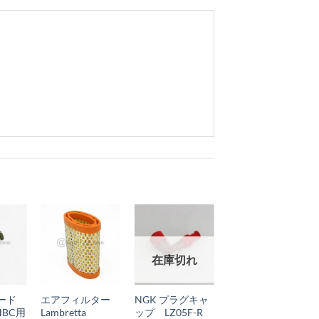
お
お
お
在庫切れ
気
気
気
+
+
+
に
に
に
ード
エアフィルター
NGK プラグキャ
フロントフォーク
入
入
入
HBC用
Lambretta
ップ LZ05F-R
アッパーベアリン