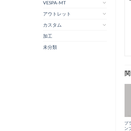
VESPA-MT
アウトレット
カスタム
加工
未分類
関
お
気
+
に
オイルレベルボル
プ
入
ト Lambretta
ン