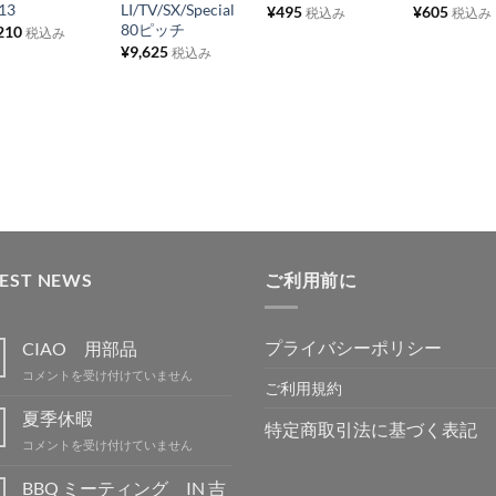
り
り
り
り
13
LI/TV/SX/Special
¥
495
¥
605
税込み
税込み
80ピッチ
210
税込み
リ
リ
リ
リ
¥
9,625
税込み
ス
ス
ス
ス
ト
ト
ト
ト
に
に
に
に
追
追
追
追
加
加
加
加
TEST NEWS
ご利用前に
プライバシーポリシー
CIAO 用部品
CIAO
コメントを受け付けていません
ご利用規約
用
部
夏季休暇
特定商取引法に基づく表記
品
夏
コメントを受け付けていません
は
季
休
BBQ ミーティング IN 吉