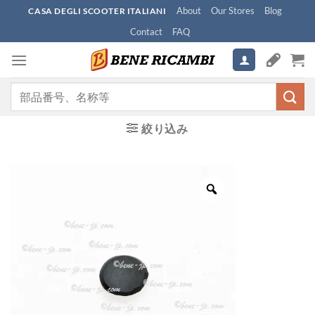
Skip
About
Our Stores
Blog
CASA DEGLI SCOOTER ITALIANI
to
Contact
FAQ
content
検
索
対
絞り込み
象: