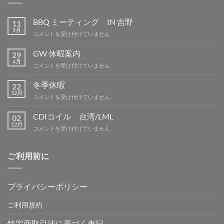
BBQ ミーティング IN 吉野
11
5月
BBQ
コメントを受け付けていません
ミ
ー
GW 休暇案内
29
テ
4月
GW
コメントを受け付けていません
ィ
休
ン
暇
冬季休暇
グ
22
案
12月
IN
冬
コメントを受け付けていません
内
吉
季
は
野
休
CDIコイル 台湾/LML
02
は
暇
12月
CDI
コメントを受け付けていません
は
コ
イ
ル
ご利用前に
台
湾/LML
は
プライバシーポリシー
ご利用規約
特定商取引法に基づく表記