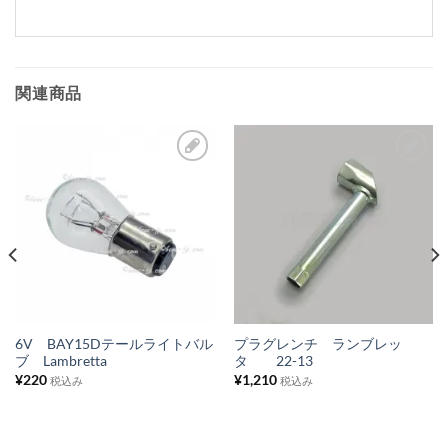
関連商品
お
お
気
気
に
に
入
入
り
り
リ
リ
ス
ス
6V BAY15Dテールライトバル
プラグレンチ ランブレッ
ブ Lambretta
タ 22-13
ト
ト
¥
220
¥
1,210
税込み
税込み
に
に
追
追
加
加