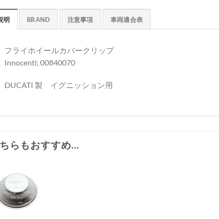
説明
BRAND
注意事項
車両適合表
フライホイールカバークリップ
Innocenti; 00840070
DUCATI 製 イグニッション用
ちらもおすすめ…
お
気
+
に