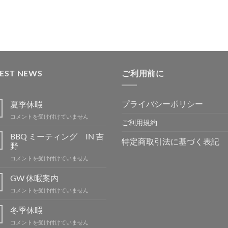
に
に
に
に
追
追
追
追
加
加
加
加
TEST NEWS
ご利用前に
プライバシーポリシー
夏季休暇
夏
コメントを受け付けていません
ご利用規約
季
休
BBQ ミーティング IN 吉
特定商取引法に基づく表記
暇
野
は
BBQ
コメントを受け付けていません
ミ
ー
GW 休暇案内
テ
GW
コメントを受け付けていません
ィ
休
ン
暇
冬季休暇
グ
案
IN
冬
コメントを受け付けていません
内
吉