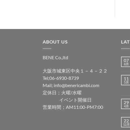
に
追
加
ABOUT US
LA
BENE Co.,ltd
07
8月
大阪市城東区中央１－４－２２
Tel;06-6930-8739
11
5月
Mail; info@benericambi.com
定休日；火曜/水曜
イベント開催日
29
営業時間；AM11:00-PM7:00
4月
22
12月