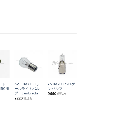
お
お
お
気
気
気
+
+
+
に
に
に
ード
6V BAY15Dテ
6VBA20Dハロゲ
スピードメーター
入
入
入
HBC用
ールライトバル
ンバルブ
ケーブルアッシ
り
り
り
ブ Lambretta
ー Lambretta 3
¥
550
税込み
型
¥
220
税込み
リ
リ
リ
¥
1,760
税込み
ス
ス
ス
ト
ト
ト