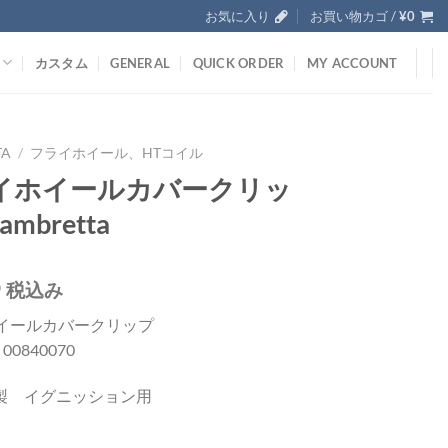
お気に入り
お買い物カゴ /
¥
0
カスタム
GENERAL
QUICK ORDER
MY ACCOUNT
TA
/
フライホイール、HTコイル
イホイールカバークリッ
mbretta
0
税込み
イールカバークリップ
; 00840070
I 製 イグニッション用