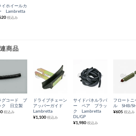
ライホイールカ
入
 Lambretta
り
620
税込み
リ
ス
ト
連商品
に
追
加
お
お
お
お
気
気
気
気
+
+
+
+
に
に
に
に
ラグコード ブ
ドライブチェーン
サイドパネルラバ
フロートニ
入
入
入
入
ック 日立製
アッパーガイド
ー ペア ブラッ
ル SHB/S
り
り
り
り
Lambretta
ク Lambretta
30
¥
605
税込み
税込み
DL/GP
¥
1,100
税込み
リ
リ
リ
リ
¥
1,980
税込み
ス
ス
ス
ス
ト
ト
ト
ト