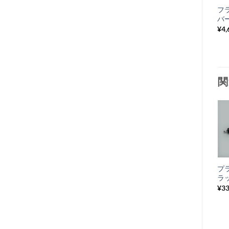
フ
バー
¥
4,
関
お
気
+
に
ハンドルロックキ
プ
入
ー Lambretta 2
ラ
り
型用 蓋付き
¥
3
¥
5,500
税込み
リ
ス
ト