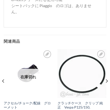
シートバックに Piaggio のロゴは、ありませ
ん。
関連商品
お
お
気
気
に
に
在庫切れ
入
入
り
り
リ
リ
ス
ス
アクセル/チョーク/配線 グロ
クラッチケース クリップ 純
ーメット
正 Vespa P125/150,
ト
ト