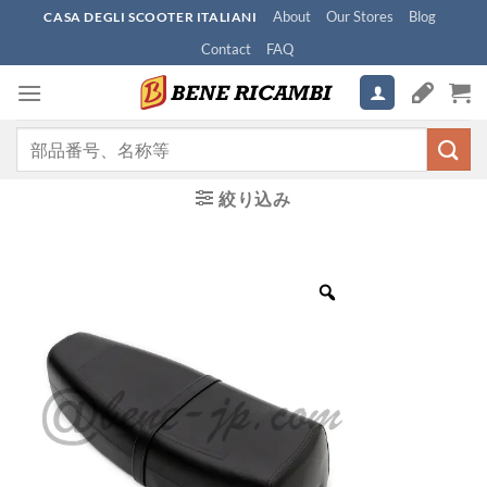
Skip
About
Our Stores
Blog
CASA DEGLI SCOOTER ITALIANI
to
Contact
FAQ
content
検
索
対
絞り込み
象: