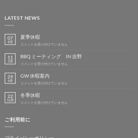
LATEST NEWS
夏季休暇
07
8月
夏
コメントを受け付けていません
季
休
BBQ ミーティング IN 吉野
11
暇
5月
BBQ
コメントを受け付けていません
は
ミ
ー
GW 休暇案内
29
テ
4月
GW
コメントを受け付けていません
ィ
休
ン
暇
冬季休暇
グ
22
案
12月
IN
冬
コメントを受け付けていません
内
吉
季
は
野
休
は
暇
ご利用前に
は
プライバシーポリシー