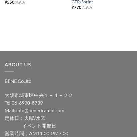
GTR/Sprint
¥
550
税込み
に
に
¥
770
税込み
追
追
加
加
ABOUT US
BENE Co.,ltd
大阪市城東区中央１－４－２２
Tel;06-6930-8739
Mail; info@benericambi.com
定休日；火曜/水曜
イベント開催日
営業時間；AM11:00-PM7:00