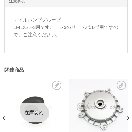
注意事項
オイルポンプグループ
LML2S E-3用です。 E-3のリードバルブ用ですの
で、ご注意ください。
関連商品
お
お
気
気
に
に
在庫切れ
入
入
り
り