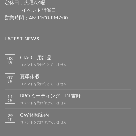
定休日；火曜/水曜
イベント開催日
営業時間；AM11:00-PM7:00
LATEST NEWS
CIAO 用部品
08
8月
CIAO
コメントを受け付けていません
用
部
夏季休暇
07
品
8月
夏
コメントを受け付けていません
は
季
休
BBQ ミーティング IN 吉野
11
暇
5月
BBQ
コメントを受け付けていません
は
ミ
ー
GW 休暇案内
29
テ
4月
GW
コメントを受け付けていません
ィ
休
ン
暇
グ