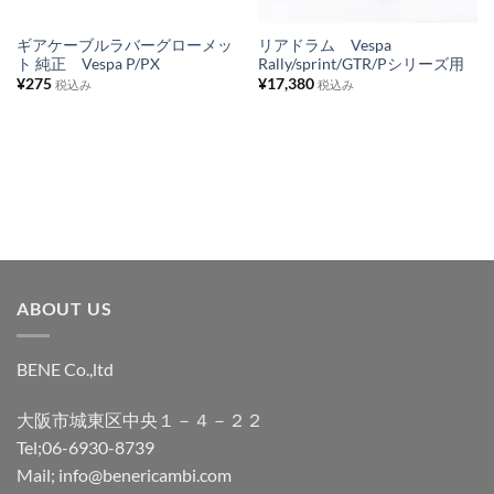
リ
リ
ス
ス
ギアケーブルラバーグローメッ
リアドラム Vespa
ト 純正 Vespa P/PX
Rally/sprint/GTR/Pシリーズ用
ト
ト
¥
275
¥
17,380
税込み
税込み
に
に
追
追
加
加
ABOUT US
BENE Co.,ltd
大阪市城東区中央１－４－２２
Tel;06-6930-8739
Mail; info@benericambi.com