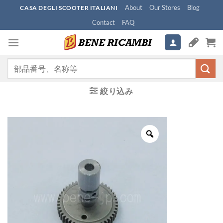
Skip
About
Our Stores
Blog
CASA DEGLI SCOOTER ITALIANI
to
Contact
FAQ
content
検
索
対
絞り込み
象: