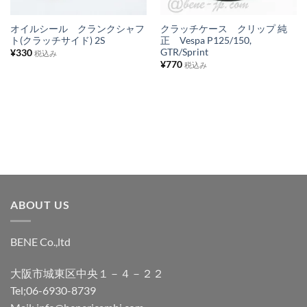
リ
リ
ス
ス
オイルシール クランクシャフ
クラッチケース クリップ 純
ト(クラッチサイド) 2S
正 Vespa P125/150,
ト
ト
GTR/Sprint
¥
330
税込み
に
に
¥
770
税込み
追
追
加
加
ABOUT US
BENE Co.,ltd
大阪市城東区中央１－４－２２
Tel;06-6930-8739