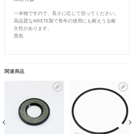
一本物ですので、長さに応じて切ってください。
高品質なARIETE製で長年の使用にも耐えうる耐
久性があります。
黒色
関連商品
お
お
気
気
に
に
入
入
り
り