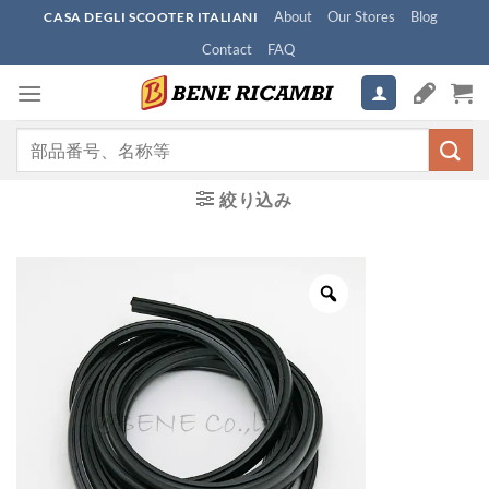
Skip
About
Our Stores
Blog
CASA DEGLI SCOOTER ITALIANI
to
Contact
FAQ
content
検
索
対
絞り込み
象: