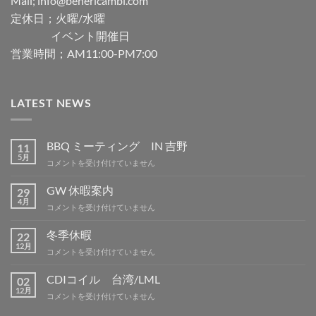
Mail; info@benericambi.com
定休日；火曜/水曜
イベント開催日
営業時間；AM11:00-PM7:00
LATEST NEWS
BBQ ミーティング IN 吉野
11
5月
BBQ
コメントを受け付けていません
ミ
ー
GW 休暇案内
29
テ
4月
GW
コメントを受け付けていません
ィ
休
ン
暇
冬季休暇
グ
22
案
12月
IN
冬
コメントを受け付けていません
内
吉
季
は
野
休
CDIコイル 台湾/LML
02
は
暇
12月
CDI
コメントを受け付けていません
は
コ