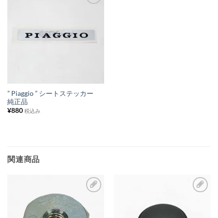
お
気
に
入
り
リ
ス
” Piaggio ” シートステッカー
純正品
ト
¥
880
税込み
に
追
加
関連商品
お
お
気
気