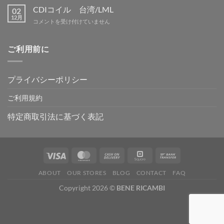
は
野
休
CDIコイル 台湾/LML
02
は
暇
12月
CDI
コメントを受け付けていません
は
コ
イ
ル
ご利用前に
台
湾/LML
は
プライバシーポリシー
ご利用規約
特定商取引法に基づく表記
ABOUT
OUR STORES
BLOG
CONTACT
FAQ
Copyright 2026 ©
BENE RICAMBI