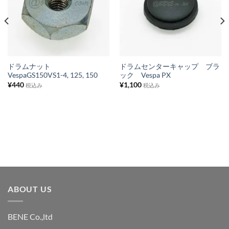
に
に
入
入
り
り
リ
リ
ス
ス
ドラムナット
ドラムセンターキャップ ブラ
VespaGS150VS1-4, 125, 150
ック Vespa PX
ト
ト
¥
440
¥
1,100
税込み
税込み
に
に
追
追
加
加
ABOUT US
BENE Co.,ltd