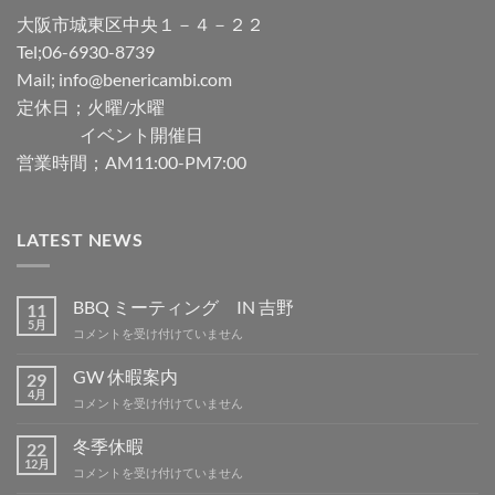
大阪市城東区中央１－４－２２
Tel;06-6930-8739
Mail; info@benericambi.com
定休日；火曜/水曜
イベント開催日
営業時間；AM11:00-PM7:00
LATEST NEWS
BBQ ミーティング IN 吉野
11
5月
BBQ
コメントを受け付けていません
ミ
ー
GW 休暇案内
29
テ
4月
GW
コメントを受け付けていません
ィ
休
ン
暇
冬季休暇
グ
22
案
12月
IN
冬
コメントを受け付けていません
内
吉
季