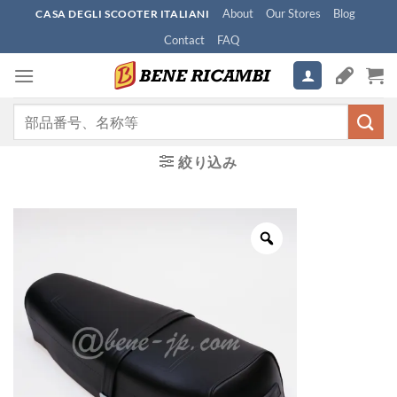
Skip
About
Our Stores
Blog
CASA DEGLI SCOOTER ITALIANI
to
Contact
FAQ
content
検
索
対
絞り込み
象: