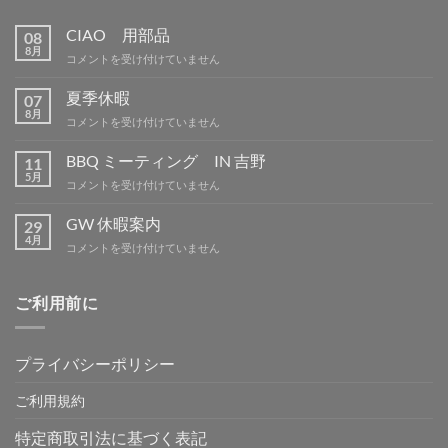
CIAO 用部品
08
8月
CIAO
コメントを受け付けていません
用
部
夏季休暇
07
品
8月
夏
コメントを受け付けていません
は
季
休
BBQ ミーティング IN 吉野
11
暇
5月
BBQ
コメントを受け付けていません
は
ミ
ー
GW 休暇案内
29
テ
4月
GW
コメントを受け付けていません
ィ
休
ン
暇
グ
案
ご利用前に
IN
内
吉
は
野
は
プライバシーポリシー
ご利用規約
特定商取引法に基づく表記