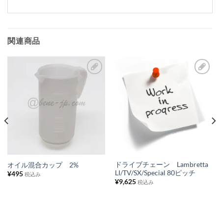
関連商品
お
お
気
気
に
に
入
入
り
り
リ
リ
ス
ス
ドライブチェーン Lambretta
オイル混合カップ 2%
LI/TV/SX/Special 80ピッチ
¥
495
ト
ト
税込み
¥
9,625
税込み
に
に
追
追
加
加