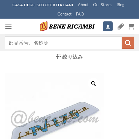
Skip
About
Our Stores
Blog
CASA DEGLI SCOOTER ITALIANI
to
Contact
FAQ
content
検
索
対
絞り込み
象: