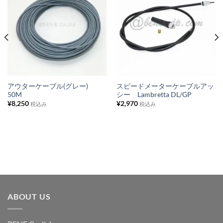
お
お
気
気
に
に
入
入
り
り
リ
リ
ス
ス
アウターケーブル(グレー)
スピードメーターケーブルアッ
50M
シー Lambretta DL/GP
ト
ト
¥
8,250
¥
2,970
税込み
税込み
に
に
追
追
加
加
ABOUT US