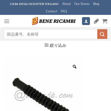
Skip
About
Our Stores
Blog
CASA DEGLI SCOOTER ITALIANI
to
Contact
FAQ
content
検
索
対
絞り込み
象: