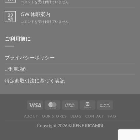
BBQ
コメントを受け付けていません
は
ミ
ー
GW 休暇案内
29
テ
4月
GW
コメントを受け付けていません
ィ
休
ン
暇
グ
案
ご利用前に
IN
内
吉
は
野
は
プライバシーポリシー
ご利用規約
特定商取引法に基づく表記
ABOUT
OUR STORES
BLOG
CONTACT
FAQ
Copyright 2026 ©
BENE RICAMBI