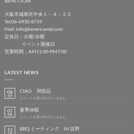
BENE Co.,ltd
大阪市城東区中央１－４－２２
Tel;06-6930-8739
Mail; info@benericambi.com
定休日；火曜/水曜
イベント開催日
営業時間；AM11:00-PM7:00
LATEST NEWS
CIAO 用部品
08
8月
CIAO
コメントを受け付けていません
用
部
夏季休暇
07
品
8月
夏
コメントを受け付けていません
は
季
休
BBQ ミーティング IN 吉野
11
暇
5月