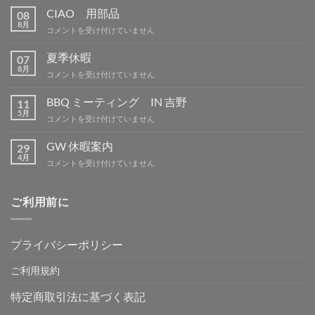
CIAO 用部品
08
8月
CIAO
コメントを受け付けていません
用
部
夏季休暇
07
品
8月
夏
コメントを受け付けていません
は
季
休
BBQ ミーティング IN 吉野
11
暇
5月
BBQ
コメントを受け付けていません
は
ミ
ー
GW 休暇案内
29
テ
4月
GW
コメントを受け付けていません
ィ
休
ン
暇
グ
案
ご利用前に
IN
内
吉
は
野
は
プライバシーポリシー
ご利用規約
特定商取引法に基づく表記