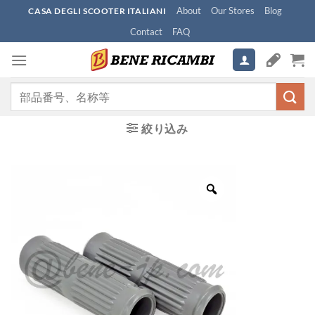
Skip
About
Our Stores
Blog
CASA DEGLI SCOOTER ITALIANI
to
Contact
FAQ
content
検
索
対
絞り込み
象: