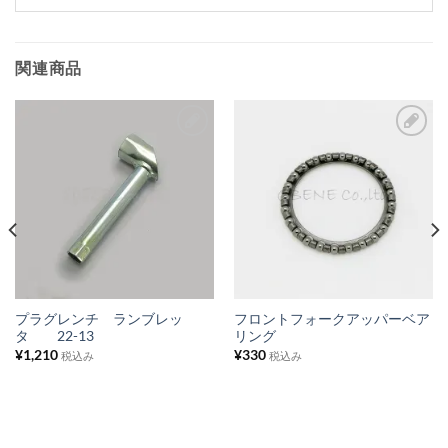
関連商品
お
お
気
気
に
に
入
入
り
り
リ
リ
ス
ス
プラグレンチ ランブレッ
フロントフォークアッパーベア
タ 22-13
リング
ト
ト
¥
1,210
¥
330
税込み
税込み
に
に
追
追
加
加