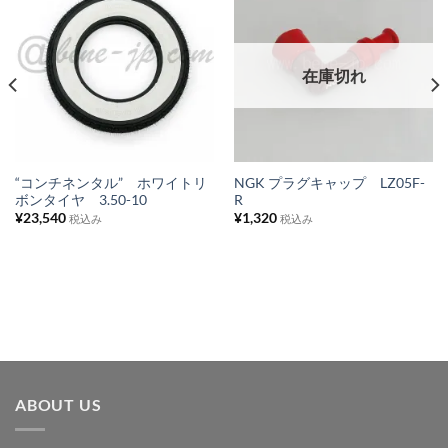
お
お
気
気
に
に
在庫切れ
入
入
り
り
リ
リ
ス
ス
“コンチネンタル” ホワイトリ
NGK プラグキャップ LZ05F-
ボンタイヤ 3.50-10
R
ト
ト
¥
23,540
¥
1,320
税込み
税込み
に
に
追
追
加
加
ABOUT US