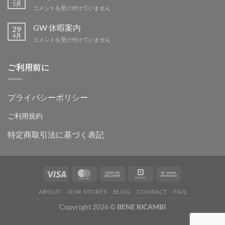
暇
5月
BBQ
コメントを受け付けていません
は
ミ
ー
GW 休暇案内
29
テ
4月
GW
コメントを受け付けていません
ィ
休
ン
暇
グ
案
ご利用前に
IN
内
吉
は
野
は
プライバシーポリシー
ご利用規約
特定商取引法に基づく表記
ABOUT
OUR STORES
BLOG
CONTACT
FAQ
Copyright 2026 ©
BENE RICAMBI