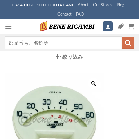
Skip
About
Our Stores
Blog
CASA DEGLI SCOOTER ITALIANI
to
Contact
FAQ
content
検
索
対
絞り込み
象: