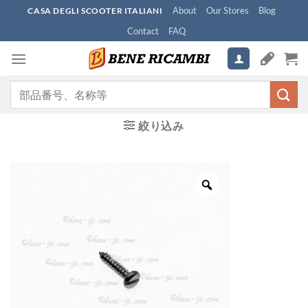
Skip
About
Our Stores
Blog
CASA DEGLI SCOOTER ITALIANI
to
Contact
FAQ
content
検
索
対
絞り込み
象: