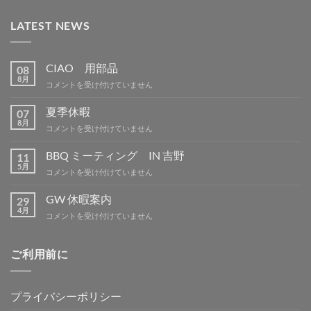
LATEST NEWS
CIAO 用部品
08
8月
CIAO
コメントを受け付けていません
用
部
夏季休暇
07
品
8月
夏
コメントを受け付けていません
は
季
休
BBQ ミーティング IN 吉野
11
暇
5月
BBQ
コメントを受け付けていません
は
ミ
ー
GW 休暇案内
29
テ
4月
GW
コメントを受け付けていません
ィ
休
ン
暇
グ
案
ご利用前に
IN
内
吉
は
野
は
プライバシーポリシー