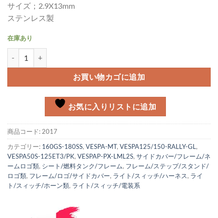
サイズ；2.9X13mm
ステンレス製
在庫あり
センターマット/ホーン - タイプスクリュー個
お買い物カゴに追加
お気に入りリストに追加
商品コード:
2017
カテゴリー:
160GS-180SS
,
VESPA-MT
,
VESPA125/150-RALLY-GL
,
VESPA50S-125ET3/PK
,
VESPAP-PX-LML2S
,
サイドカバー/フレーム/ネ
ームロゴ類
,
シート/燃料タンク/フレーム
,
フレーム/ステップ/スタンド/
ロゴ類
,
フレーム/ロゴ/サイドカバー
,
ライト/スィッチ/ハーネス
,
ライ
ト/スィッチ/ホーン類
,
ライト/スィッチ/電装系