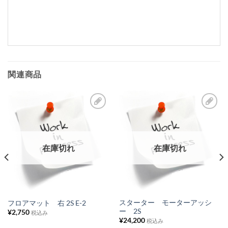
関連商品
お
お
気
気
に
に
在庫切れ
在庫切れ
入
入
り
り
リ
リ
ス
ス
スターター モーターアッシ
フロアマット 右 2S E-2
ー 2S
¥
2,750
ト
ト
税込み
¥
24,200
税込み
に
に