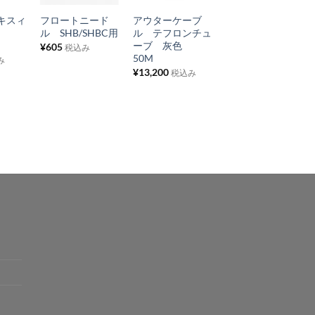
に
に
に
キスィ
フロートニード
アウターケーブ
ドライブチェー
入
入
入
ル SHB/SHBC用
ル テフロンチュ
ン Lambretta
り
り
り
ーブ 灰色
LI/TV/SX/Special
¥
605
税込み
50M
80ピッチ
み
リ
リ
リ
¥
13,200
¥
9,625
税込み
税込み
ス
ス
ス
ト
ト
ト
に
に
に
追
追
追
加
加
加