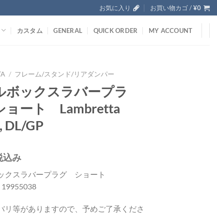
お気に入り
お買い物カゴ /
¥
0
カスタム
GENERAL
QUICK ORDER
MY ACCOUNT
TA
/
フレーム/スタンド/リアダンパー
ルボックスラバープラ
ョート Lambretta
, DL/GP
税込み
ックスラバープラグ ショート
; 19955038
バリ等がありますので、予めご了承くださ