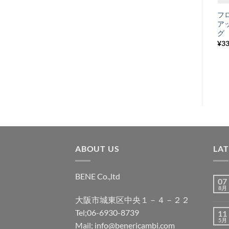
に
プラグコード ブ
フ
入
ラック 日立製
ア
り
グ
¥
330
税込み
¥
3
リ
ス
ト
に
追
加
ABOUT US
LA
BENE Co.,ltd
07
8月
大阪市城東区中央１－４－２２
Tel;06-6930-8739
11
5月
Mail; info@benericambi.com