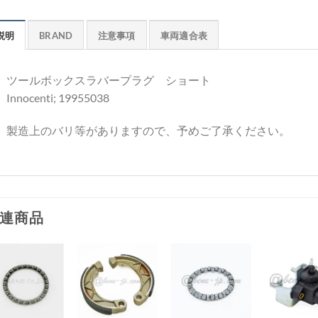
説明
BRAND
注意事項
車両適合表
ツールボックスラバープラグ ショート
Innocenti; 19955038
製造上のバリ等がありますので、予めご了承ください。
連商品
お
お
お
お
気
気
気
気
+
+
+
+