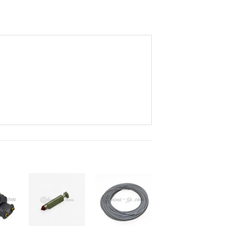
お
お
お
気
気
気
+
+
+