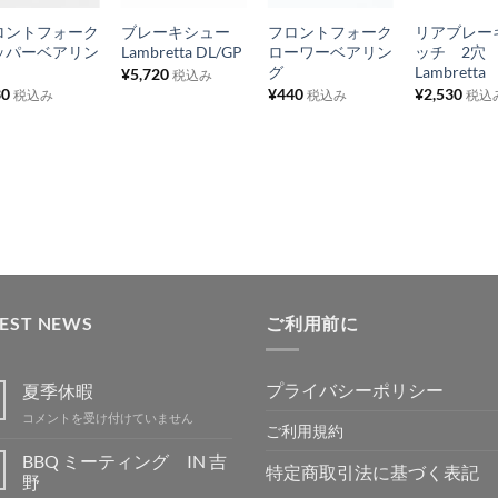
に
に
に
に
ロントフォーク
ブレーキシュー
フロントフォーク
リアブレー
入
入
入
入
ッパーベアリン
Lambretta DL/GP
ローワーベアリン
ッチ 2穴
り
り
り
り
グ
Lambretta
¥
5,720
税込み
30
¥
440
¥
2,530
税込み
税込み
税込
リ
リ
リ
リ
ス
ス
ス
ス
ト
ト
ト
ト
に
に
に
に
追
追
追
追
加
加
加
加
TEST NEWS
ご利用前に
プライバシーポリシー
夏季休暇
夏
コメントを受け付けていません
ご利用規約
季
休
BBQ ミーティング IN 吉
特定商取引法に基づく表記
暇
野
は