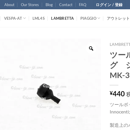
About
Our Stores
Blog
Contact
FAQ
ログイン / 登録
VESPA-AT
LML4S
LAMBRETTA
PIAGGIO
アウトレット
LAMBRET
ツー
グ シ
MK-3
440
¥
ツールボ
Innocenti
製造上の