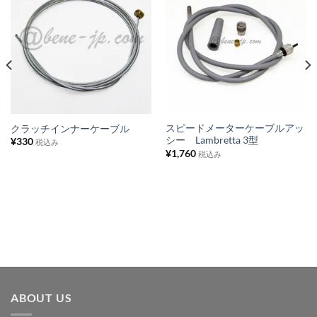
お
お
気
気
に
に
入
入
り
り
リ
リ
ス
ス
スピードメーターケーブルアッ
クラッチインナーケーブル
シー Lambretta 3型
¥
330
ト
ト
税込み
¥
1,760
税込み
に
に
追
追
加
加
ABOUT US