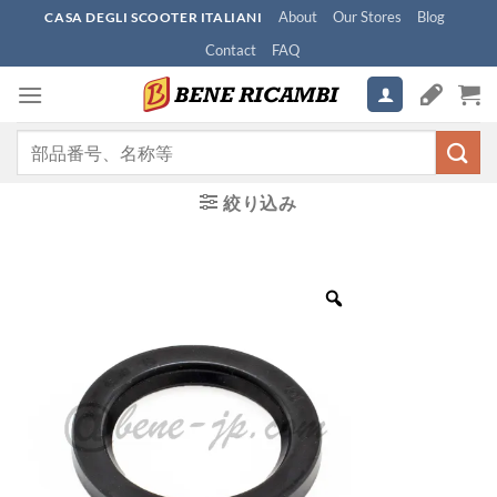
Skip
About
Our Stores
Blog
CASA DEGLI SCOOTER ITALIANI
to
Contact
FAQ
content
検
索
対
絞り込み
象: