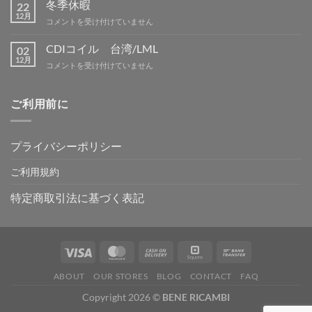
暇
冬季休暇
グ
22
案
12月
IN
冬
コメントを受け付けていません
内
吉
季
は
野
休
CDIコイル 台湾/LML
02
は
暇
12月
CDI
コメントを受け付けていません
は
コ
イ
ル
ご利用前に
台
湾/LML
は
プライバシーポリシー
ご利用規約
特定商取引法に基づく表記
ABOUT
OUR STORES
BLOG
CONTACT
FAQ
Copyright 2026 ©
BENE RICAMBI