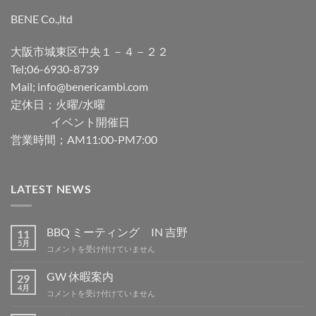
BENE Co.,ltd
大阪市城東区中央１－４－２２
Tel;06-6930-8739
Mail; info@benericambi.com
定休日；火曜/水曜
イベント開催日
営業時間；AM11:00-PM7:00
LATEST NEWS
BBQ ミーティング IN 吉野
11
5月
BBQ
コメントを受け付けていません
ミ
ー
GW 休暇案内
29
テ
4月
GW
コメントを受け付けていません
ィ
休
ン