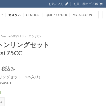
お気に入り
お買い物カゴ /
¥
0
カスタム
GENERAL
QUICK ORDER
MY ACCOUNT
Vespa-50S/ET3
/
エンジン
トンリングセット
si 75CC
0
税込み
リングセット（2本入り）
 354501
個
セット Malossi 75CC個