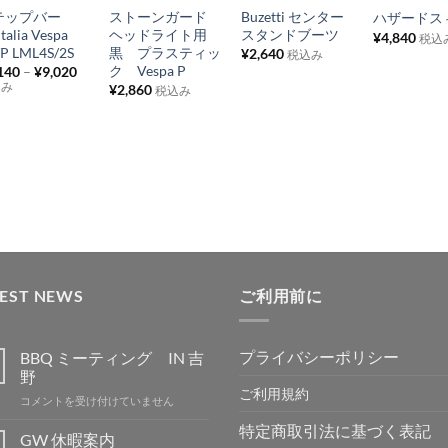
テップバー
ストーンガード
Buzetti センター
ハザードス
入
入
入
入
Italia Vespa
ヘッドライト用
スタンドブーツ
¥
4,840
税込
り
り
り
り
P LML4S/2S
黒 プラスティッ
¥
2,640
税込み
ク Vespa P
140
–
¥
9,020
リ
リ
リ
リ
込み
¥
2,860
税込み
ス
ス
ス
ス
ト
ト
ト
ト
に
に
に
に
追
追
追
追
加
加
加
加
TEST NEWS
ご利用前に
プライバシーポリシー
BBQ ミーティング IN 吉
野
ご利用規約
BBQ
コメントを受け付けていません
ミ
特定商取引法に基づく表記
ー
GW 休暇案内