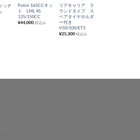
Polini 165CCキッ
リアキャリア ラ
ヘッドライトアッ
ィッチ
入
入
入
ト LML 4S
ウンドタイプ ス
シー イエロー
み
り
り
り
125/150CC
ペアタイヤホルダ
Vespa
ー付き
50S/90/100
¥
44,000
税込み
リ
リ
リ
V50/100/ET3
¥
5,280
税込み
ス
ス
ス
¥
25,300
税込み
ト
ト
ト
に
に
に
追
追
追
加
加
加