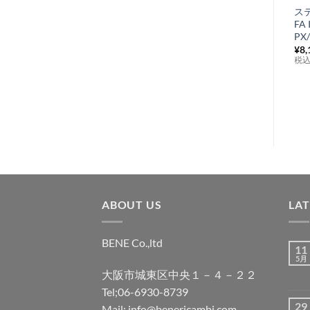
リアキャリア メ
ス
入
ッキ Cuppini
FA 
り
LX/LXV/S 50-150
PX/
¥
25,850
¥
8,
税込み
リ
税
ス
ト
に
追
加
ABOUT US
LA
BENE Co.,ltd
11
5月
大阪市城東区中央１－４－２２
Tel;06-6930-8739
29
Mail; info@benericambi.com