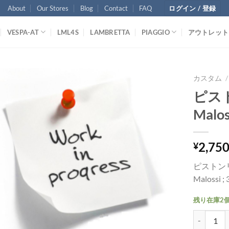
About
Our Stores
Blog
Contact
FAQ
ログイン / 登録
VESPA-AT
LML4S
LAMBRETTA
PIAGGIO
アウトレット
カスタム
/
ピス
Malos
2,75
¥
ピストン
Malossi ;
残り在庫2
ピストンリング