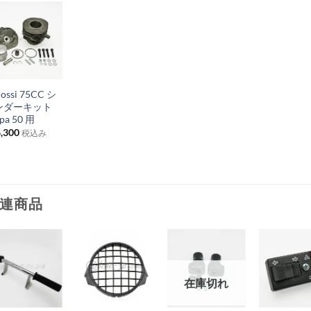
お
気
+
に
ossi 75CC シ
入
ンダーキット
り
pa 50 用
,300
税込み
リ
ス
ト
に
連商品
追
加
お
お
お
お
在庫切れ
気
気
気
気
+
+
+
+
に
に
に
に