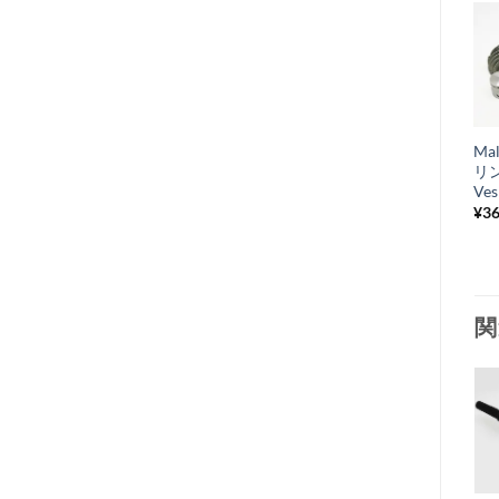
Mal
リ
Ves
¥
36
関
お
気
+
に