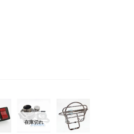
お
お
お
在庫切れ
在庫切れ
気
気
気
+
+
+
に
に
に