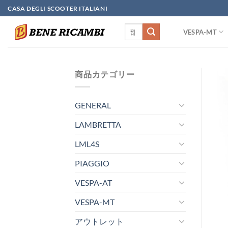
Skip
CASA DEGLI SCOOTER ITALIANI
to
検
content
VESPA-MT
索
対
象:
商品カテゴリー
GENERAL
LAMBRETTA
LML4S
PIAGGIO
VESPA-AT
VESPA-MT
アウトレット