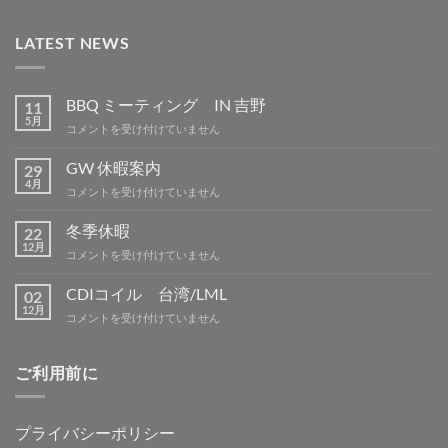
LATEST NEWS
BBQ ミーティング IN 吉野
11
5月
BBQ
コメントを受け付けていません
ミ
ー
GW 休暇案内
29
テ
4月
GW
コメントを受け付けていません
ィ
休
ン
暇
冬季休暇
グ
22
案
12月
IN
冬
コメントを受け付けていません
内
吉
季
は
野
休
CDIコイル 台湾/LML
02
は
暇
12月
CDI
コメントを受け付けていません
は
コ
イ
ル
ご利用前に
台
湾/LML
は
プライバシーポリシー