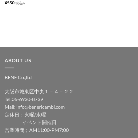
に
に
¥
550
税込み
追
追
加
加
ABOUT US
BENE Co.,ltd
大阪市城東区中央１－４－２２
Tel;06-6930-8739
Mail; info@benericambi.com
定休日；火曜/水曜
イベント開催日
営業時間；AM11:00-PM7:00