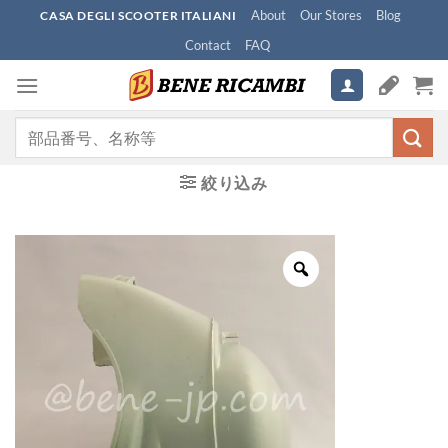
Skip
About
Our Stores
Blog
CASA DEGLI SCOOTER ITALIANI
to
Contact
FAQ
content
検
索
対
絞り込み
象: