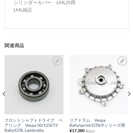
シリンダーカバー LML2S用
LML純正
関連商品
お
お
気
気
に
に
入
入
り
り
リ
リ
ス
ス
フロントシャフトドライブ ベ
リアドラム Vespa
アリング Vespa 50/125ET3
Rally/sprint/GTR/Pシリーズ用
ト
ト
Rally/GTR, Lambretta
¥
17,380
税込み