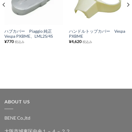
入
入
り
り
リ
リ
ス
ス
ハブカバー Piaggio 純正
ハンドルトップカバー Vespa
Vespa PXBME、LML2S/4S
PXBME
ト
ト
¥
770
¥
4,620
税込み
税込み
に
に
追
追
加
加
ABOUT US
BENE Co.,ltd
大阪市城東区中央１－４－２２