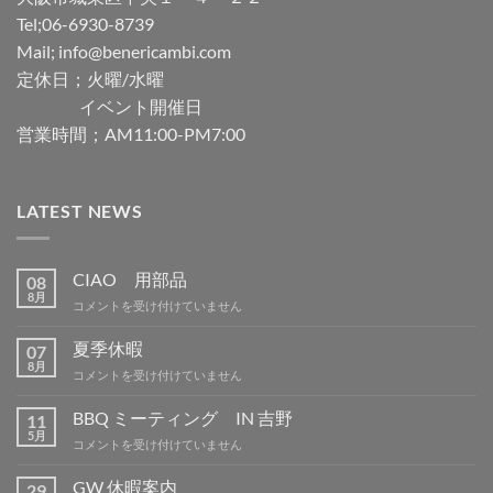
Tel;06-6930-8739
Mail; info@benericambi.com
定休日；火曜/水曜
イベント開催日
営業時間；AM11:00-PM7:00
LATEST NEWS
CIAO 用部品
08
8月
CIAO
コメントを受け付けていません
用
部
夏季休暇
07
品
8月
夏
コメントを受け付けていません
は
季
休
BBQ ミーティング IN 吉野
11
暇
5月
BBQ
コメントを受け付けていません
は
ミ
ー
GW 休暇案内
29