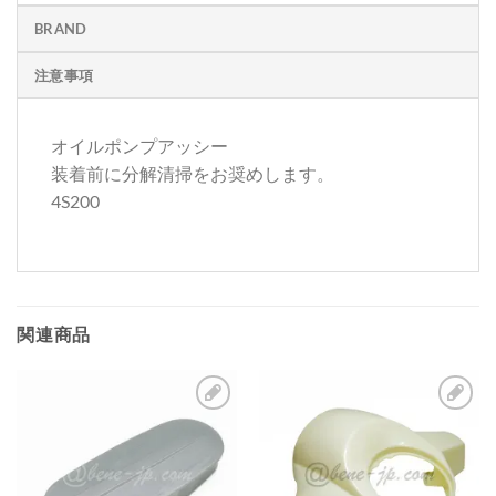
BRAND
注意事項
オイルポンプアッシー
装着前に分解清掃をお奨めします。
4S200
関連商品
お
お
気
気
に
に