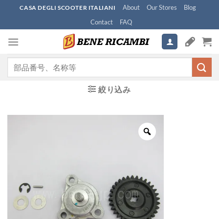
Skip
About
Our Stores
Blog
CASA DEGLI SCOOTER ITALIANI
to
Contact
FAQ
content
検
索
対
絞り込み
象: