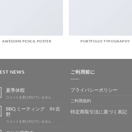
AWESOME PENCIL POSTER
PORTFOLIO TYPOGRAPHY
TEST NEWS
ご利用前に
プライバシーポリシー
夏季休暇
夏
コメントを受け付けていません
ご利用規約
季
休
BBQ ミーティング IN 吉
特定商取引法に基づく表記
暇
野
は
BBQ
コメントを受け付けていません
ミ
ー