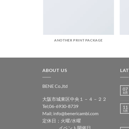
AZINE
ANOTHER PRINT PACKAGE
ABOUT US
LA
BENE Co.,ltd
07
8月
大阪市城東区中央１－４－２２
Tel;06-6930-8739
11
5月
Mail; info@benericambi.com
定休日；火曜/水曜
イベント開催日