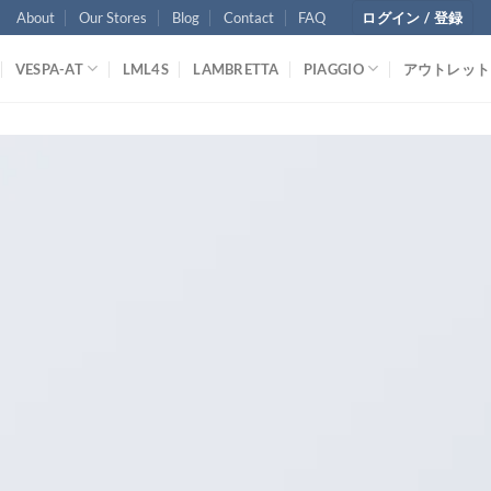
About
Our Stores
Blog
Contact
FAQ
ログイン / 登録
VESPA-AT
LML4S
LAMBRETTA
PIAGGIO
アウトレット