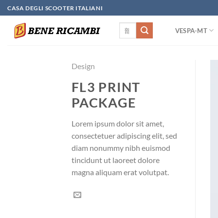
Skip
CASA DEGLI SCOOTER ITALIANI
to
検
content
VESPA-MT
索
対
象:
Design
FL3 PRINT
PACKAGE
Lorem ipsum dolor sit amet,
consectetuer adipiscing elit, sed
diam nonummy nibh euismod
tincidunt ut laoreet dolore
magna aliquam erat volutpat.