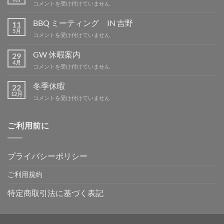
夏
コメントを受け付けていません
季
休
BBQ ミーティング IN 吉野
11
暇
5月
BBQ
コメントを受け付けていません
は
ミ
ー
GW 休暇案内
29
テ
4月
GW
コメントを受け付けていません
ィ
休
ン
暇
冬季休暇
グ
22
案
12月
IN
冬
コメントを受け付けていません
内
吉
季
は
野
休
は
暇
ご利用前に
は
プライバシーポリシー
ご利用規約
特定商取引法に基づく表記