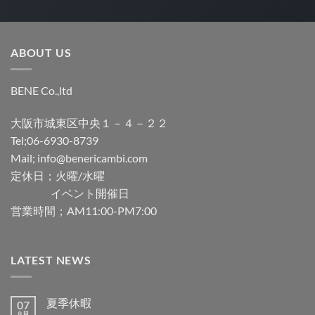
ABOUT US
BENE Co.,ltd
大阪市城東区中央１－４－２２
Tel;06-6930-8739
Mail; info@benericambi.com
定休日；火曜/水曜
イベント開催日
営業時間；AM11:00-PM7:00
LATEST NEWS
夏季休暇
07
8月