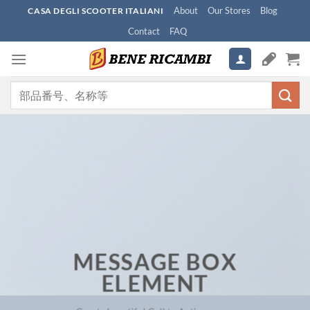
Skip
About
Our Stores
Blog
CASA DEGLI SCOOTER ITALIANI
to
Contact
FAQ
content
検
索
対
象:
MESSAGE BOX
ELEMENT